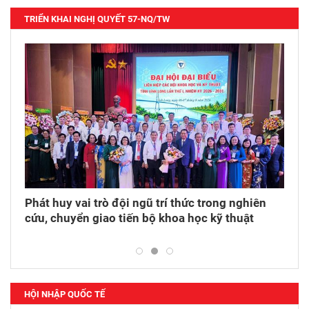
TRIỂN KHAI NGHỊ QUYẾT 57-NQ/TW
ệp
Phát huy vai trò đội ngũ trí thức trong nghiên
Thôn
nghệ
cứu, chuyển giao tiến bộ khoa học kỹ thuật
nước
ương
HỘI NHẬP QUỐC TẾ