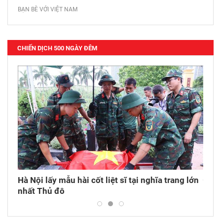
BẠN BÈ VỚI VIỆT NAM
CHIẾN DỊCH 500 NGÀY ĐÊM
iếm,
Hà Nội lấy mẫu hài cốt liệt sĩ tại nghĩa trang lớn
Động
nhất Thủ đô
trang