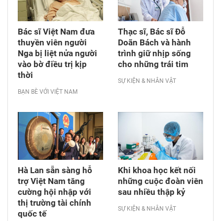
Bác sĩ Việt Nam đưa
Thạc sĩ, Bác sĩ Đỗ
thuyền viên người
Doãn Bách và hành
Nga bị liệt nửa người
trình giữ nhịp sống
vào bờ điều trị kịp
cho những trái tim
thời
SỰ KIỆN & NHÂN VẬT
BẠN BÈ VỚI VIỆT NAM
Hà Lan sẵn sàng hỗ
Khi khoa học kết nối
trợ Việt Nam tăng
những cuộc đoàn viên
cường hội nhập với
sau nhiều thập kỷ
thị trường tài chính
SỰ KIỆN & NHÂN VẬT
quốc tế