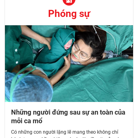
Phát huy vai trò đội ngũ trí thức trong nghiên cứu,
Phóng sự
chuyển giao tiến bộ khoa học kỹ thuật
Mỗi xuất bản phẩm đều mang trách nhiệm chính
trị, xã hội và nghề nghiệp
Đồng chí Lê Quang Đạo - Tấm gương sáng ngời
về lòng yêu nước
Đoàn kiểm tra giám sát số 231 làm việc với Đảng
bộ tỉnh Cà Mau
Những người đứng sau sự an toàn của
mỗi ca mổ
Có những con người lặng lẽ mang theo không chỉ