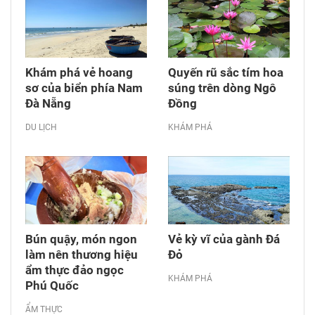
Khám phá vẻ hoang
Quyến rũ sắc tím hoa
sơ của biển phía Nam
súng trên dòng Ngô
Đà Nẵng
Đồng
DU LỊCH
KHÁM PHÁ
Bún quậy, món ngon
Vẻ kỳ vĩ của gành Đá
làm nên thương hiệu
Đỏ
ẩm thực đảo ngọc
KHÁM PHÁ
Phú Quốc
ẨM THỰC