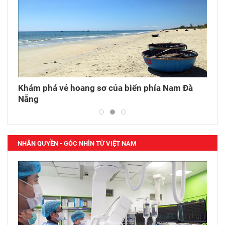
n
Khám phá vẻ hoang sơ của biển phía Nam Đà
Cần 
Nẵng
kinh
NHÂN QUYỀN - GÓC NHÌN TỪ VIỆT NAM