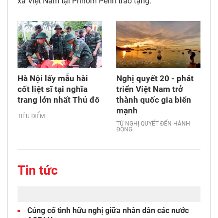
xã Việt Nam tại Phnom Penh trao tặng.
Hà Nội lấy mẫu hài
Nghị quyết 20 - phát
cốt liệt sĩ tại nghĩa
triển Việt Nam trở
trang lớn nhất Thủ đô
thành quốc gia biển
mạnh
TIÊU ĐIỂM
TỪ NGHỊ QUYẾT ĐẾN HÀNH
ĐỘNG
Tin tức
Củng cố tình hữu nghị giữa nhân dân các nước