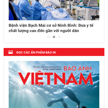
da
Bệnh viện Bạch Mai cơ sở Ninh Bình: Đưa y tế
Khi 
chất lượng cao đến gần với người dân
thuố
ĐỌC CÁC ẤN PHẨM BÁO IN