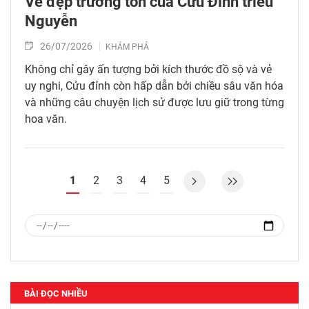
Vẻ đẹp trường tồn của Cửu Đỉnh triều
Nguyễn
26/07/2026
KHÁM PHÁ
Không chỉ gây ấn tượng bởi kích thước đồ sộ và vẻ
uy nghi, Cửu đỉnh còn hấp dẫn bởi chiều sâu văn hóa
và những câu chuyện lịch sử được lưu giữ trong từng
hoa văn.
1
2
3
4
5
BÀI ĐỌC NHIỀU