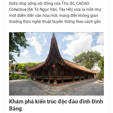
Giữa nhịp sống sôi động của Thủ đô, CADAO
Collective (66 Tô Ngọc Vân, Tây Hồ) vừa ra mắt như
một điểm đến văn hóa mới, mang đến không gian
thưởng thức nghệ thuật truyền thống theo cách gần
gũi và giàu trải nghiệm. Lần đầu tiên tại Hà Nội, ba
loại hình di sản đặc trưng gồm xẩm, ca trù và múa
rối nước cùng hội tụ trong một không gian sáng tạo,
mở ra hành trình khám phá chiều sâu văn hóa kinh
kỳ dành cho người dân và du khách trong nước, quốc
tế.
Khám phá kiến trúc độc đáo đình Đình
Bảng