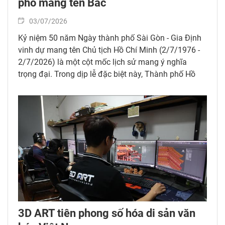
phố mang tên Bác
03/07/2026
Kỷ niệm 50 năm Ngày thành phố Sài Gòn - Gia Định
vinh dự mang tên Chủ tịch Hồ Chí Minh (2/7/1976 -
2/7/2026) là một cột mốc lịch sử mang ý nghĩa
trọng đại. Trong dịp lễ đặc biệt này, Thành phố Hồ
Chí Minh đã khoác lên mình một diện mạo rực rỡ và
tráng lệ chưa từng có bằng bữa đại tiệc trình diễn
nghệ thuật ánh sáng 3D Mapping quy mô lớn tại mặt
tiền trụ sở UBND TP. Hồ Chí Minh. Chương trình diễn
ra trong hai đêm 1/7 và 2/7 thu hút hàng người dân
Thành phố và du khách đến xem. Bữa tiệc ánh sáng
độc đáo không chỉ tái hiện chặng đường lịch sử vẻ
vang của Thành phố Hồ Chí Minh mà còn khắc họa
rõ nét sự vươn mình mạnh mẽ của một siêu đô thị
hiện đại, năng động, nghĩa tình và không ngừng đổi
mới để hội nhập thế giới.
3D ART tiên phong số hóa di sản văn