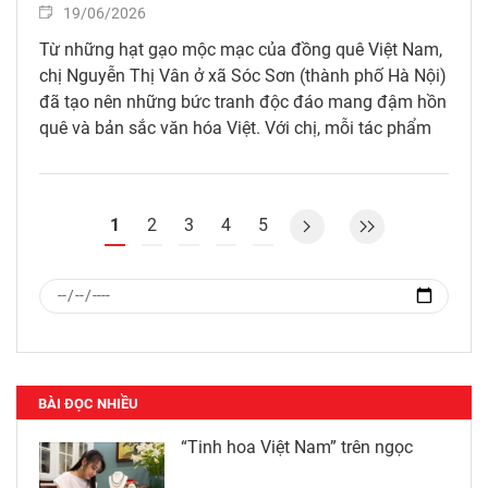
19/06/2026
Từ những hạt gạo mộc mạc của đồng quê Việt Nam,
chị Nguyễn Thị Vân ở xã Sóc Sơn (thành phố Hà Nội)
đã tạo nên những bức tranh độc đáo mang đậm hồn
quê và bản sắc văn hóa Việt. Với chị, mỗi tác phẩm
không chỉ là sản phẩm thủ công mỹ nghệ mà còn là
một cách kể chuyện về đất nước và con người Việt
Nam bằng nghệ thuật.
1
2
3
4
5
BÀI ĐỌC NHIỀU
“Tinh hoa Việt Nam” trên ngọc