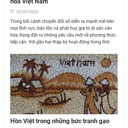
hóa Việt Nam
02/07/2026
Trong bối cảnh chuyển đổi số diễn ra mạnh mẽ trên
mọi lĩnh vực, bảo tồn và phát huy giá trị di sản văn
hóa đang đặt ra những yêu cầu mới về phương thức
tiếp cận. Với gần hai thập kỷ hoạt động trong lĩnh
vực số hóa di sản, Công ty Cổ phần Tư vấn Thiết kế -
Giải pháp Công nghệ 3DART đã trở thành một trong
những đơn vị tiên phong tại Việt Nam ứng dụng công
nghệ 3D và dữ liệu số vào công tác bảo tồn, nghiên
cứu và lan tỏa các giá trị văn hóa dân tộc.
Hồn Việt trong những bức tranh gạo