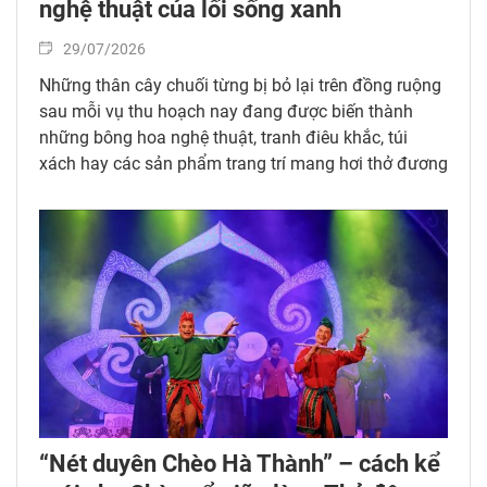
nghệ thuật của lối sống xanh
29/07/2026
Những thân cây chuối từng bị bỏ lại trên đồng ruộng
sau mỗi vụ thu hoạch nay đang được biến thành
những bông hoa nghệ thuật, tranh điêu khắc, túi
xách hay các sản phẩm trang trí mang hơi thở đương
đại. Không chỉ tạo ra giá trị kinh tế từ phụ phẩm
nông nghiệp, những người tạo ra nó còn đang kể câu
chuyện về lối sống xanh, gìn giữ bản sắc Việt và lan
tỏa tinh thần sáng tạo bền vững.
“Nét duyên Chèo Hà Thành” – cách kể