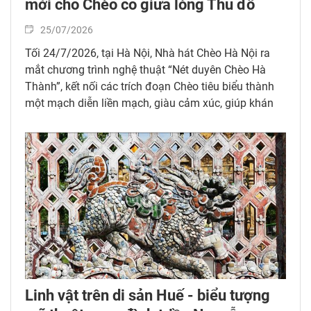
mới cho Chèo cổ giữa lòng Thủ đô
25/07/2026
Tối 24/7/2026, tại Hà Nội, Nhà hát Chèo Hà Nội ra
mắt chương trình nghệ thuật “Nét duyên Chèo Hà
Thành”, kết nối các trích đoạn Chèo tiêu biểu thành
một mạch diễn liền mạch, giàu cảm xúc, giúp khán
giả dễ dàng tiếp cận tinh hoa Chèo cổ qua cách dàn
dựng hiện đại.
Linh vật trên di sản Huế - biểu tượng