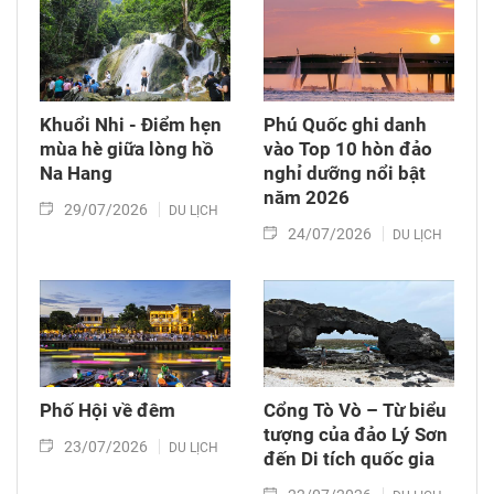
Khuổi Nhi - Điểm hẹn
Phú Quốc ghi danh
mùa hè giữa lòng hồ
vào Top 10 hòn đảo
Na Hang
nghỉ dưỡng nổi bật
năm 2026
29/07/2026
DU LỊCH
24/07/2026
DU LỊCH
Phố Hội về đêm
Cổng Tò Vò – Từ biểu
tượng của đảo Lý Sơn
23/07/2026
DU LỊCH
đến Di tích quốc gia