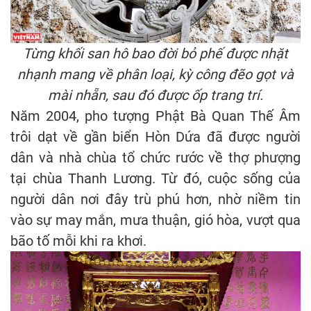
Từng khối san hô bao đời bỏ phế được nhặt
nhạnh mang về phân loại, kỳ công đẽo gọt và
mài nhẵn, sau đó được ốp trang trí.
Năm 2004, pho tượng Phật Bà Quan Thế Âm
trôi dạt về gần biển Hòn Dứa đã được người
dân và nhà chùa tổ chức rước về thợ phượng
tại chùa Thanh Lương. Từ đó, cuộc sống của
người dân nơi đây trù phú hơn, nhờ niềm tin
vào sự may mắn, mưa thuận, gió hòa, vượt qua
bão tố mỗi khi ra khơi.