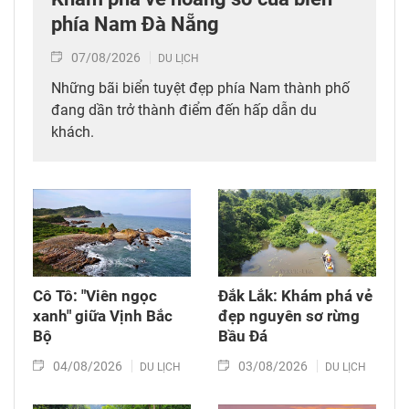
phía Nam Đà Nẵng
07/08/2026
DU LỊCH
Những bãi biển tuyệt đẹp phía Nam thành phố
đang dần trở thành điểm đến hấp dẫn du
khách.
Cô Tô: "Viên ngọc
Đắk Lắk: Khám phá vẻ
xanh" giữa Vịnh Bắc
đẹp nguyên sơ rừng
Bộ
Bầu Đá
04/08/2026
03/08/2026
DU LỊCH
DU LỊCH