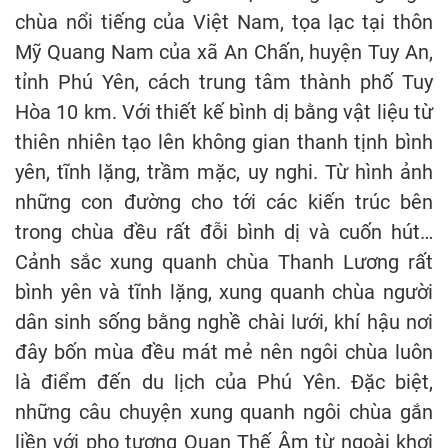
chùa nổi tiếng của Việt Nam, tọa lạc tại thôn
Mỹ Quang Nam của xã An Chấn, huyện Tuy An,
tỉnh Phú Yên, cách trung tâm thành phố Tuy
Hòa 10 km. Với thiết kế bình dị bằng vật liệu từ
thiên nhiên tạo lên không gian thanh tịnh bình
yên, tĩnh lặng, trầm mặc, uy nghi. Từ hình ảnh
những con đường cho tới các kiến trúc bên
trong chùa đều rất đỗi bình dị và cuốn hút…
Cảnh sắc xung quanh chùa Thanh Lương rất
bình yên và tĩnh lặng, xung quanh chùa người
dân sinh sống bằng nghề chài lưới, khí hậu nơi
đây bốn mùa đều mát mẻ nên ngôi chùa luôn
là điểm đến du lịch của Phú Yên. Đặc biệt,
những câu chuyện xung quanh ngôi chùa gắn
liền với pho tượng Quan Thế Âm từ ngoài khơi