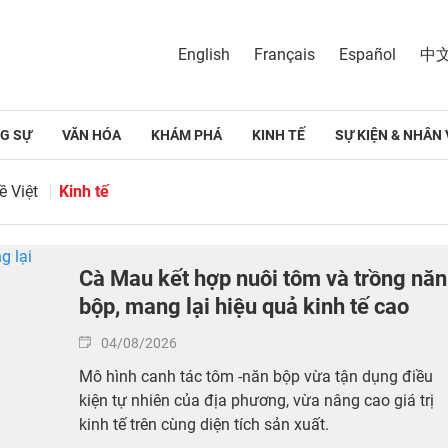
English
Français
Español
中
G SỰ
VĂN HÓA
KHÁM PHÁ
KINH TẾ
SỰ KIỆN & NHÂN 
ề Việt
Kinh tế
Cà Mau kết hợp nuôi tôm và trồng năn
bộp, mang lại hiệu quả kinh tế cao
04/08/2026
Mô hình canh tác tôm -năn bộp vừa tận dụng điều
kiện tự nhiên của địa phương, vừa nâng cao giá trị
kinh tế trên cùng diện tích sản xuất.