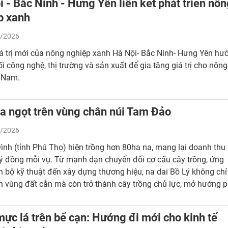
 - Bắc Ninh - Hưng Yên liên kết phát triển nô
p xanh
/2026
á trị mới của nông nghiệp xanh Hà Nội- Bắc Ninh- Hưng Yên hư
nối công nghệ, thị trường và sản xuất để gia tăng giá trị cho nông
t Nam.
a ngọt trên vùng chân núi Tam Đảo
/2026
ình (tỉnh Phú Thọ) hiện trồng hơn 80ha na, mang lại doanh thu
ỷ đồng mỗi vụ. Từ mạnh dạn chuyển đổi cơ cấu cây trồng, ứng
n bộ kỹ thuật đến xây dựng thương hiệu, na dai Bồ Lý không chỉ
 vùng đất cằn mà còn trở thành cây trồng chủ lực, mở hướng p
nh tế bền vững, góp phần nâng cao thu nhập cho người dân.
ực lá trên bể cạn: Hướng đi mới cho kinh tế