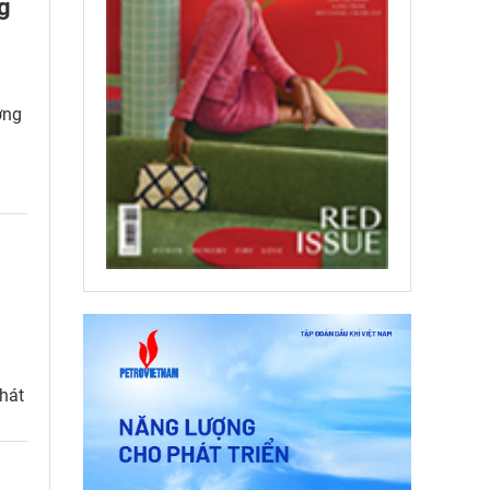
ng
ớng
hát