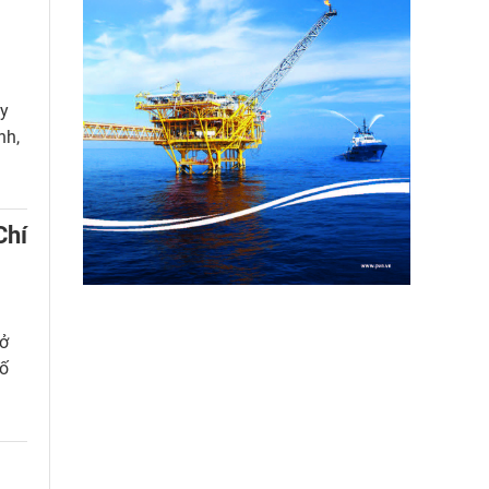
ủy
nh,
Chí
rở
hố