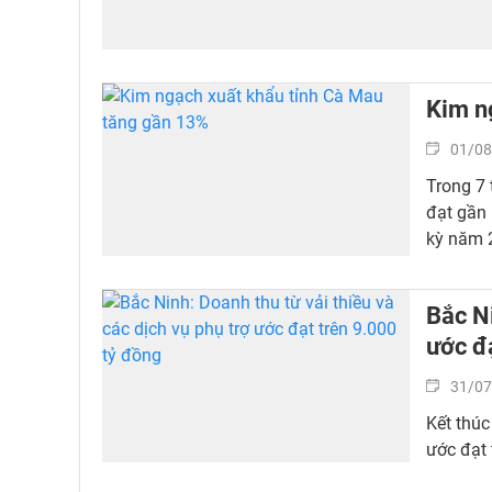
Kim n
01/08
Trong 7
đạt gần 
kỳ năm 
Bắc Ni
ước đ
31/07
Kết thúc
ước đạt 