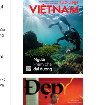
ột
cầu
ông
àm
p kỷ
 và