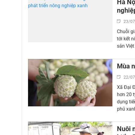
Hà Nội
nghiệ
23/07
Chuỗi gi
tới kết 
sản Việ
Mùa n
22/07
Xã Đại Đ
hơn 20 t
dụng tiế
phủ xanh
triển ki
Nuôi m