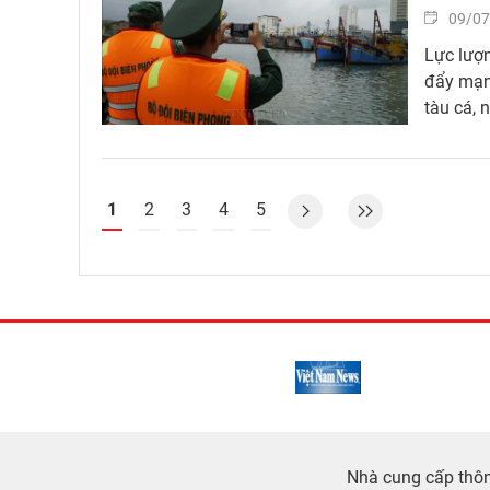
09/07
Lực lượn
đẩy mạnh
tàu cá, 
1
2
3
4
5
Nhà cung cấp thông