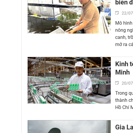
biển đ
22/07
Mô hình 
nông ngh
canh, tr
mở ra cá
Kinh t
Minh
20/07
Trong qu
thành ch
Hồ Chí 
Gia La