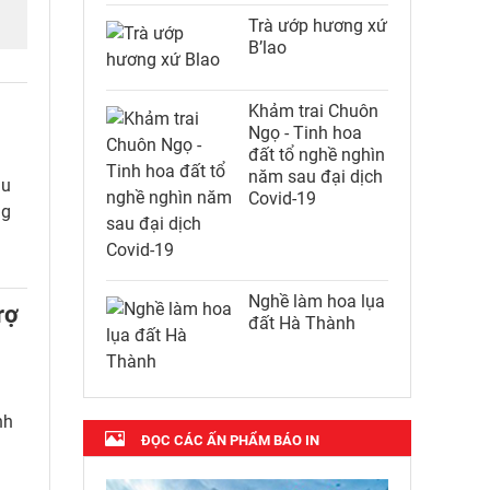
Trà ướp hương xứ
B’lao
Khảm trai Chuôn
Ngọ - Tinh hoa
đất tổ nghề nghìn
năm sau đại dịch
au
Covid-19
ng
Nghề làm hoa lụa
rợ
đất Hà Thành
nh
ĐỌC CÁC ẤN PHẨM BÁO IN