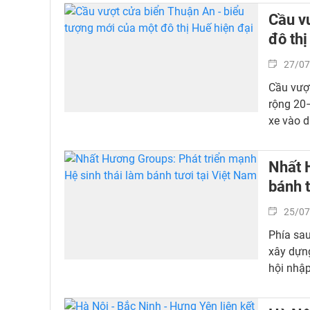
Cầu v
đô thị
27/07
Cầu vượt
rộng 20–
xe vào d
Nhất 
bánh t
25/07
Phía sau
xây dựng
hội nhập