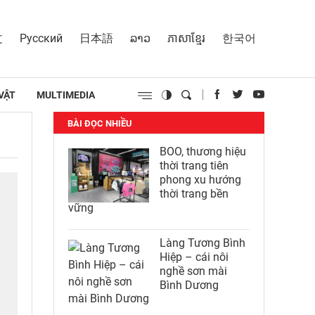
文
Русский
日本語
ລາວ
ភាសាខ្មែរ
한국어
VẬT
MULTIMEDIA
BÀI ĐỌC NHIỀU
BOO, thương hiệu
thời trang tiên
phong xu hướng
thời trang bền
vững
Làng Tương Bình
Hiệp – cái nôi
nghề sơn mài
Bình Dương