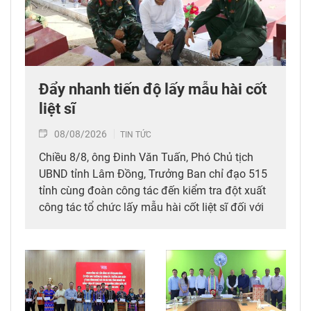
Đẩy nhanh tiến độ lấy mẫu hài cốt
liệt sĩ
08/08/2026
TIN TỨC
Chiều 8/8, ông Đinh Văn Tuấn, Phó Chủ tịch
UBND tỉnh Lâm Đồng, Trưởng Ban chỉ đạo 515
tỉnh cùng đoàn công tác đến kiểm tra đột xuất
công tác tổ chức lấy mẫu hài cốt liệt sĩ đối với
mộ chưa xác định được thông tin tại Nghĩa
trang Liệt sĩ Bình Thuận (xã Hồng Sơn), đồng
thời tặng quà cho cán bộ, chiến sĩ tham gia
công tác lấy mẫu tại đây.