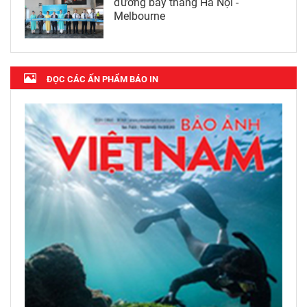
đường bay thẳng Hà Nội -
Melbourne
ĐỌC CÁC ẤN PHẨM BÁO IN