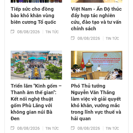
Tiếp sức cho đồng
Việt Nam - Ấn Độ thúc
bào khó khăn vùng
đẩy hợp tác nghiên
biên cương Tổ quốc
cứu, đào tạo và tư vấn
chính sách
08/08/2026
TIN TỨC
08/08/2026
TIN TỨC
Triển lãm "Kinh gốm –
Phó Thủ tướng
Thanh âm thế gian":
Nguyễn Văn Thắng
Kết nối nghệ thuật
làm việc về giải quyết
gốm Phù Lãng với
khó khăn, vướng mắc
không gian núi Bà
trong lĩnh vực thuế và
Đen
hải quan
08/08/2026
08/08/2026
TIN TỨC
TIN TỨC