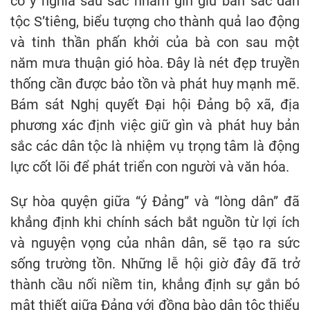
có ý nghĩa sâu sắc nhằm gìn giữ bản sắc dân
tộc S’tiêng, biểu tượng cho thành quả lao động
và tinh thần phấn khởi của bà con sau một
năm mưa thuận gió hòa. Đây là nét đẹp truyền
thống cần được bảo tồn và phát huy mạnh mẽ.
Bám sát Nghị quyết Đại hội Đảng bộ xã, địa
phương xác định việc giữ gìn và phát huy bản
sắc các dân tộc là nhiệm vụ trọng tâm là động
lực cốt lõi để phát triển con người và văn hóa.
Sự hòa quyện giữa “ý Đảng” và “lòng dân” đã
khẳng định khi chính sách bắt nguồn từ lợi ích
và nguyện vọng của nhân dân, sẽ tạo ra sức
sống trường tồn. Những lễ hội giờ đây đã trở
thành cầu nối niềm tin, khẳng định sự gắn bó
mật thiết giữa Đảng với đồng bào dân tộc thiểu