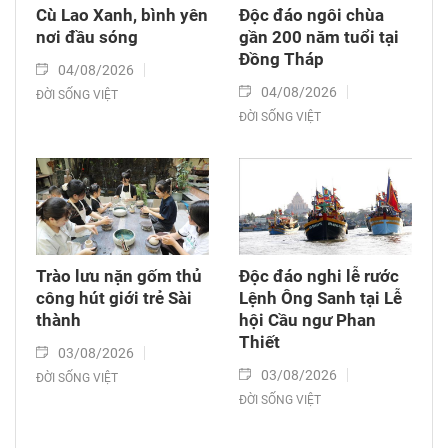
Cù Lao Xanh, bình yên
Độc đáo ngôi chùa
nơi đầu sóng
gần 200 năm tuổi tại
Đồng Tháp
04/08/2026
04/08/2026
ĐỜI SỐNG VIỆT
ĐỜI SỐNG VIỆT
Trào lưu nặn gốm thủ
Độc đáo nghi lễ rước
công hút giới trẻ Sài
Lệnh Ông Sanh tại Lễ
thành
hội Cầu ngư Phan
Thiết
03/08/2026
03/08/2026
ĐỜI SỐNG VIỆT
ĐỜI SỐNG VIỆT