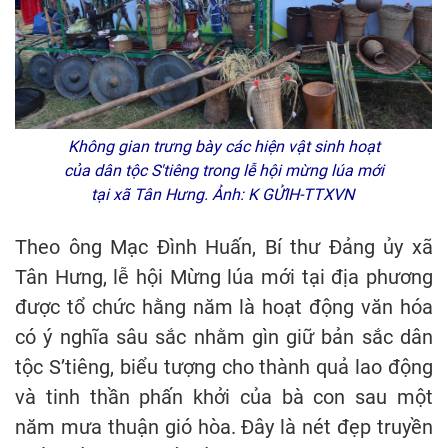
Không gian trưng bày các hiện vật sinh hoạt
của dân tộc S'tiêng trong lễ hội mừng lúa mới
tại xã Tân Hưng. Ảnh: K GỬIH-TTXVN
Theo ông Mạc Đình Huấn, Bí thư Đảng ủy xã
Tân Hưng, lễ hội Mừng lúa mới tại địa phương
được tổ chức hằng năm là hoạt động văn hóa
có ý nghĩa sâu sắc nhằm gìn giữ bản sắc dân
tộc S’tiêng, biểu tượng cho thành quả lao động
và tinh thần phấn khởi của bà con sau một
năm mưa thuận gió hòa. Đây là nét đẹp truyền