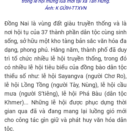
trong lễ hội mừng lúa mới tại xã Tân Hưng.
Ảnh: K GỬIH-TTXVN
Đồng Nai là vùng đất giàu truyền thống và là
nơi hội tụ của 37 thành phần dân tộc cùng sinh
sống, sở hữu một kho tàng bản sắc văn hóa đa
dạng, phong phú. Hằng năm, thành phố đã duy
trì tổ chức nhiều lễ hội truyền thống, trong đó
có nhiều lễ hội tiêu biểu của đồng bào dân tộc
thiểu số như: lễ hội Sayangva (người Chơ Ro),
lễ hội Lồng Tồng (người Tày, Nùng), lễ hội cầu
mưa (người S’tiêng), lễ hội Phá Bàu (dân tộc
Khmer)... Những lễ hội được phục dựng thời
gian qua đã và đang mang lại luồng gió mới
cho công tác gìn giữ và phát huy văn hóa dân
tộc.