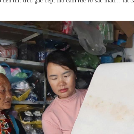
 đến thịt treo gác bếp, thổ cẩm rực rỡ sắc màu… tất c