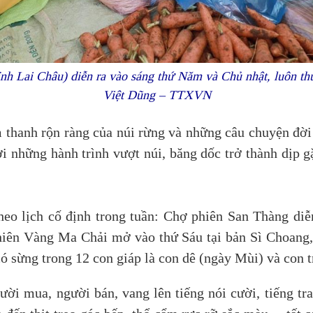
nh Lai Châu) diễn ra vào sáng thứ Năm và Chủ nhật, luôn th
Việt Dũng – TTXVN
m thanh rộn ràng của núi rừng và những câu chuyện đờ
ơi những hành trình vượt núi, băng dốc trở thành dịp g
eo lịch cố định trong tuần: Chợ phiên San Thàng di
iên Vàng Ma Chải mở vào thứ Sáu tại bản Sì Choang,
có sừng trong 12 con giáp là con dê (ngày Mùi) và con
ười mua, người bán, vang lên tiếng nói cười, tiếng t