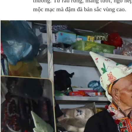
thường. Từ rau rừng, măng tươi, ngô nếp
mộc mạc mà đậm đà bản sắc vùng cao.