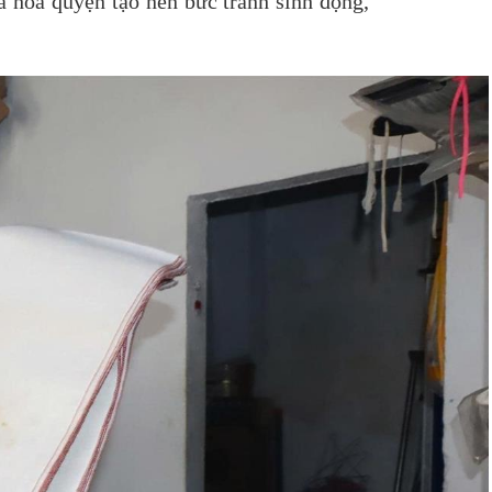
ả hòa quyện tạo nên bức tranh sinh động,