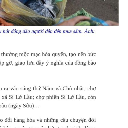
u hút đông đảo người dân đến mua sắm. Ảnh:
i thường mộc mạc hòa quyện, tạo nên bức
ặp gỡ, giao lưu đầy ý nghĩa của đồng bào
ễn ra vào sáng thứ Năm và Chủ nhật; chợ
 xã Sì Lở Lầu; chợ phiên Sì Lở Lầu, còn
 trâu (ngày Sửu)…
rao đổi hàng hóa và những câu chuyện đời