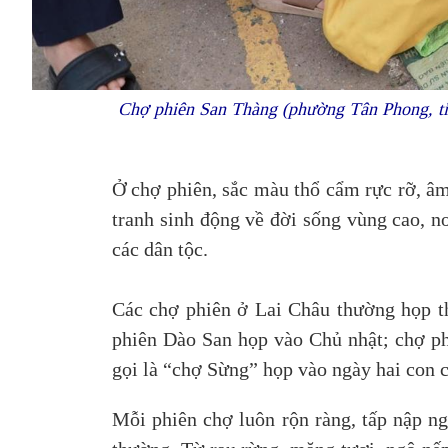
Chợ phiên San Thàng (phường Tân Phong, tỉ
Ở chợ phiên, sắc màu thổ cẩm rực rỡ, â
tranh sinh động về đời sống vùng cao, n
các dân tộc.
Các chợ phiên ở Lai Châu thường họp th
phiên Dào San họp vào Chủ nhật; chợ ph
gọi là “chợ Sừng” họp vào ngày hai con 
Mỗi phiên chợ luôn rộn ràng, tấp nập ng