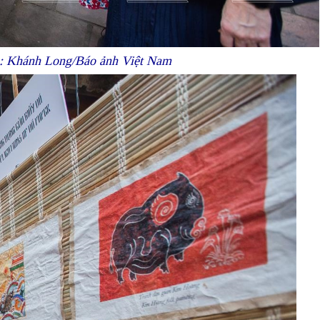
nh: Khánh Long/Báo ảnh Việt Nam