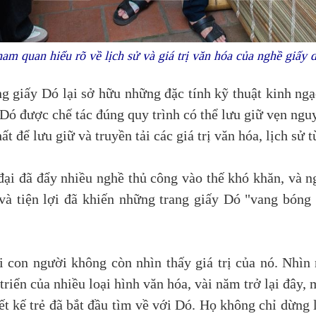
ham quan hiểu rõ về lịch sử và giá trị văn hóa của nghề giấ
iấy Dó lại sở hữu những đặc tính kỹ thuật kinh ngạc:
 Dó được chế tác đúng quy trình có thể lưu giữ vẹn ng
t để lưu giữ và truyền tải các giá trị văn hóa, lịch sử
n đại đã đẩy nhiều nghề thủ công vào thế khó khăn, và 
 và tiện lợi đã khiến những trang giấy Dó "vang bóng
i con người không còn nhìn thấy giá trị của nó. Nhìn
riển của nhiều loại hình văn hóa, vài năm trở lại đây, m
ết kế trẻ đã bắt đầu tìm về với Dó. Họ không chỉ dừng 