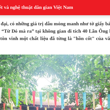
t và nghệ thuật dân gian Việt Nam
n đại, có những giá trị dẫu mỏng manh như tờ giấy 
m “Từ Dó mà ra” tại không gian di tích 40 Lãn Ông 
 tôn vinh một chất liệu đã từng là "hồn cốt" của vă