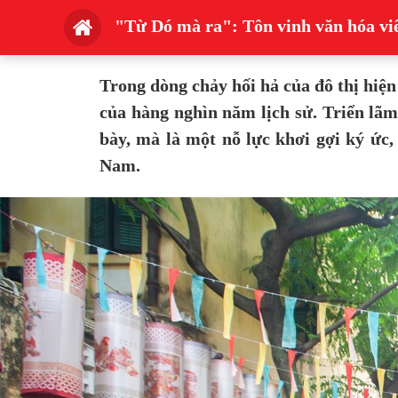
"Từ Dó mà ra": Tôn vinh văn hóa viế
Trong dòng chảy hối hả của đô thị hiệ
của hàng nghìn năm lịch sử. Triển lã
bày, mà là một nỗ lực khơi gợi ký ức,
Nam.