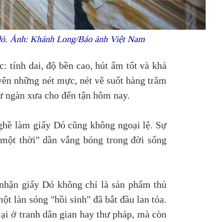
y dó. Ảnh: Khánh Long/Báo ảnh Việt Nam
 tính dai, độ bền cao, hút ẩm tốt và khả
uyên những nét mực, nét vẽ suốt hàng trăm
 từ ngàn xưa cho đến tận hôm nay.
nghề làm giấy Dó cũng không ngoại lệ. Sự
 một thời" dần vắng bóng trong đời sống
 nhận giấy Dó không chỉ là sản phẩm thủ
ột làn sóng "hồi sinh" đã bắt đầu lan tỏa.
lại ở tranh dân gian hay thư pháp, mà còn