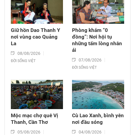
Giữ hồn Dao Thanh Y
Phòng khám “0
nơi vùng cao Quảng
đồng”: Nơi hội tụ
La
những tấm lòng nhân
ái
08/08/2026
07/08/2026
ĐỜI SỐNG VIỆT
ĐỜI SỐNG VIỆT
Mộc mạc chợ quê Vị
Cù Lao Xanh, bình yên
Thanh, Cần Thơ
nơi đầu sóng
05/08/2026
04/08/2026