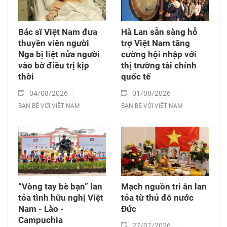
Bác sĩ Việt Nam đưa
Hà Lan sẵn sàng hỗ
thuyền viên người
trợ Việt Nam tăng
Nga bị liệt nửa người
cường hội nhập với
vào bờ điều trị kịp
thị trường tài chính
thời
quốc tế
04/08/2026
01/08/2026
BẠN BÈ VỚI VIỆT NAM
BẠN BÈ VỚI VIỆT NAM
“Vòng tay bè bạn” lan
Mạch nguồn tri ân lan
tỏa tình hữu nghị Việt
tỏa từ thủ đô nước
Nam - Lào -
Đức
Campuchia
27/07/2026