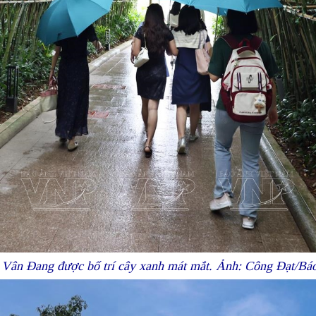
Vân Đang được bố trí cây xanh mát mắt. Ảnh: Công Đạt/Bá