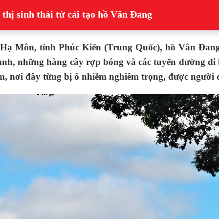
hị sinh thái từ cải tạo hồ Vân Đang
ố Hạ Môn, tỉnh Phúc Kiến (Trung Quốc), hồ Vân Đang
lành, những hàng cây rợp bóng và các tuyến đường đi 
năm, nơi đây từng bị ô nhiễm nghiêm trọng, được người