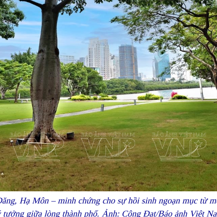
Đăng, Hạ Môn – minh chứng cho sự hồi sinh ngoạn mục từ một
ý tưởng giữa lòng thành phố. Ảnh: Công Đạt/Báo ảnh Việt N