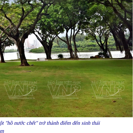
 "hồ nước chết" trở thành điểm đến sinh thái
am