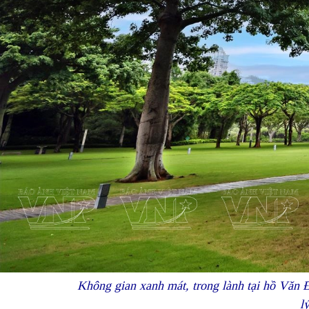
Không gian xanh mát, trong lành tại hồ Văn 
l