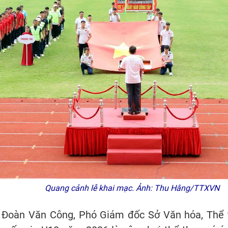
Quang cảnh lễ khai mạc. Ảnh: Thu Hằng/TTXVN
ng Đoàn Văn Công, Phó Giám đốc Sở Văn hóa, Thể 