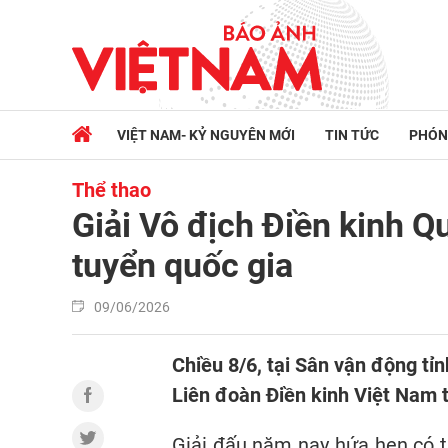
VIỆT NAM- KỶ NGUYÊN MỚI
TIN TỨC
PHÓN
Thể thao
Giải Vô địch Điền kinh Q
tuyển quốc gia
09/06/2026
Chiều 8/6, tại Sân vận động tỉ
Liên đoàn Điền kinh Việt Nam 
Giải đấu năm nay hứa hẹn có tí