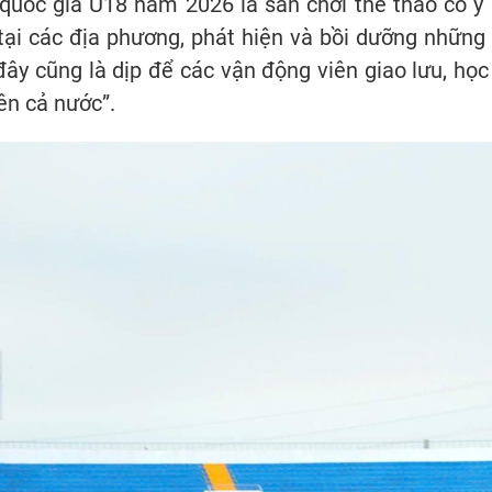
 quốc gia U18 năm 2026 là sân chơi thể thao có ý
tại các địa phương, phát hiện và bồi dưỡng những 
, đây cũng là dịp để các vận động viên giao lưu, họ
rên cả nước”.