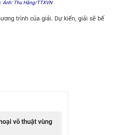
ấu. Ảnh: Thu Hằng/TTXVN
ng trình của giải. Dự kiến, giải sẽ bế
hoại võ thuật vùng