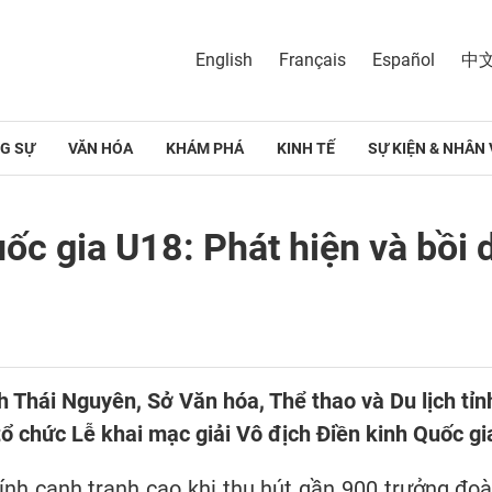
English
Français
Español
中
G SỰ
VĂN HÓA
KHÁM PHÁ
KINH TẾ
SỰ KIỆN & NHÂN 
uốc gia U18: Phát hiện và bồi 
nh Thái Nguyên, Sở Văn hóa, Thể thao và Du lịch tỉn
tổ chức Lễ khai mạc giải Vô địch Điền kinh Quốc g
nh cạnh tranh cao khi thu hút gần 900 trưởng đoàn