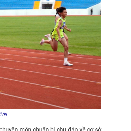
XVN
 chuyên môn chuẩn bị chu đáo về cơ sở