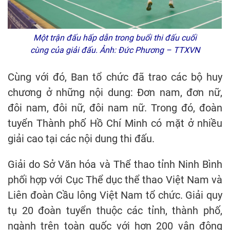
Một trận đấu hấp dẫn trong buổi thi đấu cuối
cùng của giải đấu. Ảnh: Đức Phương – TTXVN
Cùng với đó, Ban tổ chức đã trao các bộ huy
chương ở những nội dung: Đơn nam, đơn nữ,
đôi nam, đôi nữ, đôi nam nữ. Trong đó, đoàn
tuyển Thành phố Hồ Chí Minh có mặt ở nhiều
giải cao tại các nội dung thi đấu.
Giải do Sở Văn hóa và Thể thao tỉnh Ninh Bình
phối hợp với Cục Thể dục thể thao Việt Nam và
Liên đoàn Cầu lông Việt Nam tổ chức. Giải quy
tụ 20 đoàn tuyển thuộc các tỉnh, thành phố,
ngành trên toàn quốc với hơn 200 vận động