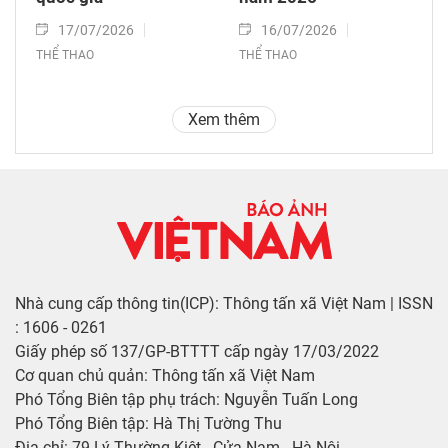
17/07/2026
16/07/2026
THỂ THAO
THỂ THAO
Xem thêm
Nhà cung cấp thông tin(ICP): Thông tấn xã Việt Nam | ISSN
: 1606 - 0261
Giấy phép số 137/GP-BTTTT cấp ngày 17/03/2022
Cơ quan chủ quản: Thông tấn xã Việt Nam
Phó Tổng Biên tập phụ trách: Nguyễn Tuấn Long
Phó Tổng Biên tập: Hà Thị Tường Thu
Địa chỉ: 79 Lý Thường Kiệt - Cửa Nam - Hà Nội