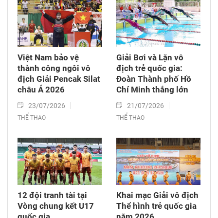
Việt Nam bảo vệ
Giải Bơi và Lặn vô
thành công ngôi vô
địch trẻ quốc gia:
địch Giải Pencak Silat
Đoàn Thành phố Hồ
châu Á 2026​
Chí Minh thắng lớn
23/07/2026
21/07/2026
THỂ THAO
THỂ THAO
12 đội tranh tài tại
Khai mạc Giải vô địch
Vòng chung kết U17
Thể hình trẻ quốc gia
quốc gia
năm 2026