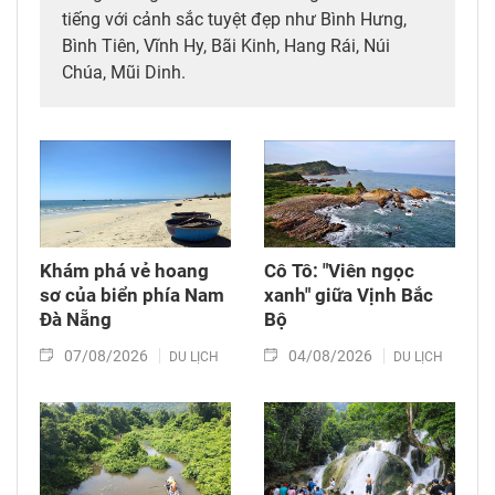
tiếng với cảnh sắc tuyệt đẹp như Bình Hưng,
Bình Tiên, Vĩnh Hy, Bãi Kinh, Hang Rái, Núi
Chúa, Mũi Dinh.
Khám phá vẻ hoang
Cô Tô: "Viên ngọc
sơ của biển phía Nam
xanh" giữa Vịnh Bắc
Đà Nẵng
Bộ
07/08/2026
04/08/2026
DU LỊCH
DU LỊCH