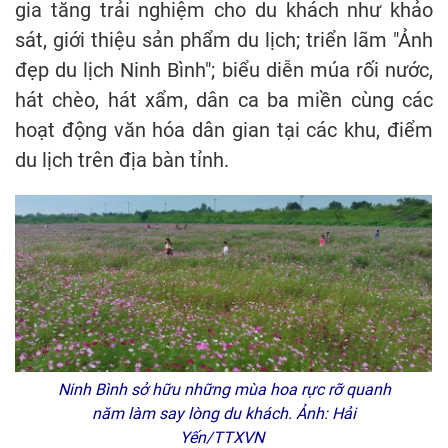
gia tăng trải nghiệm cho du khách như khảo
sát, giới thiệu sản phẩm du lịch; triển lãm "Ảnh
đẹp du lịch Ninh Bình"; biểu diễn múa rối nước,
hát chèo, hát xẩm, dân ca ba miền cùng các
hoạt động văn hóa dân gian tại các khu, điểm
du lịch trên địa bàn tỉnh.
Ninh Bình sở hữu những mùa hoa rực rỡ quanh
năm làm say lòng du khách. Ảnh: Hải
Yến/TTXVN