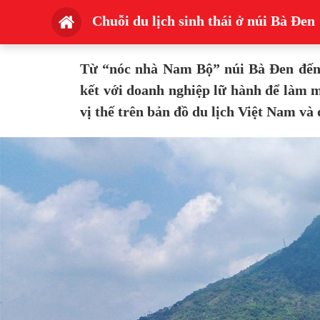
Chuỗi du lịch sinh thái ở núi Bà Đen
Từ “nóc nhà Nam Bộ” núi Bà Đen đến c
kết với doanh nghiệp lữ hành để làm 
vị thế trên bản đồ du lịch Việt Nam và 