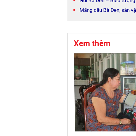
Núi Bà Đen – Biểu tượn
Mãng cầu Bà Đen, sản v
Xem thêm