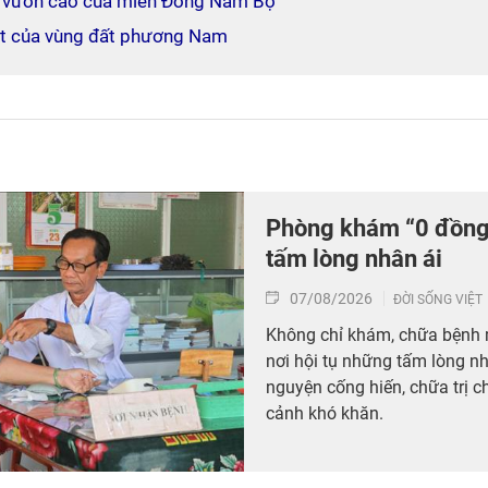
g vươn cao của miền Đông Nam Bộ
ật của vùng đất phương Nam
Phòng khám “0 đồng”
tấm lòng nhân ái
07/08/2026
ĐỜI SỐNG VIỆT
Không chỉ khám, chữa bệnh 
nơi hội tụ những tấm lòng nh
nguyện cống hiến, chữa trị 
cảnh khó khăn.