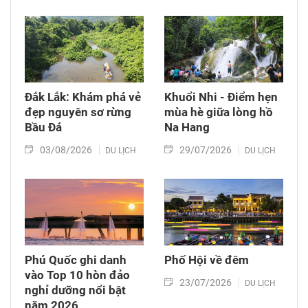
Đắk Lắk: Khám phá vẻ
Khuổi Nhi - Điểm hẹn
đẹp nguyên sơ rừng
mùa hè giữa lòng hồ
Bầu Đá
Na Hang
03/08/2026
29/07/2026
DU LỊCH
DU LỊCH
Phú Quốc ghi danh
Phố Hội về đêm
vào Top 10 hòn đảo
23/07/2026
DU LỊCH
nghỉ dưỡng nổi bật
năm 2026