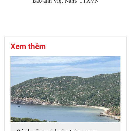
Báo ảnh Việt Nam/ TTXVN
Xem thêm