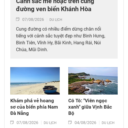
Cảnh sắc mê hoặc trên cung
đường ven biển Khánh Hòa
07/08/2026
DU LỊCH
Cung đường có nhiều điểm dừng chân nổi
tiếng với cảnh sắc tuyệt đẹp như Bình Hưng,
Bình Tiên, Vĩnh Hy, Bãi Kinh, Hang Rái, Núi
Chúa, Mũi Dinh.
Khám phá vẻ hoang
Cô Tô: "Viên ngọc
sơ của biển phía Nam
xanh" giữa Vịnh Bắc
Đà Nẵng
Bộ
07/08/2026
04/08/2026
DU LỊCH
DU LỊCH