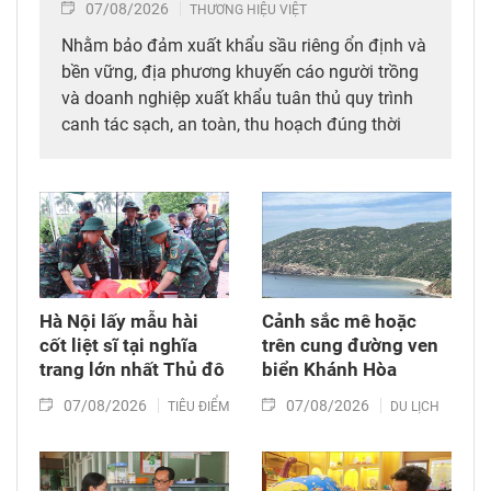
07/08/2026
THƯƠNG HIỆU VIỆT
Nhằm bảo đảm xuất khẩu sầu riêng ổn định và
bền vững, địa phương khuyến cáo người trồng
và doanh nghiệp xuất khẩu tuân thủ quy trình
canh tác sạch, an toàn, thu hoạch đúng thời
điểm đảm bảo chất lượng sản phẩm khi đưa ra
thị trường.
Hà Nội lấy mẫu hài
Cảnh sắc mê hoặc
cốt liệt sĩ tại nghĩa
trên cung đường ven
trang lớn nhất Thủ đô
biển Khánh Hòa
07/08/2026
07/08/2026
TIÊU ĐIỂM
DU LỊCH