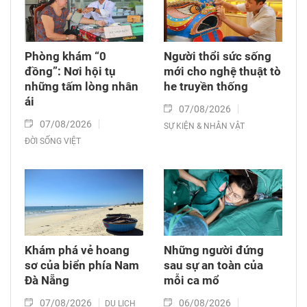
Phòng khám “0
Người thổi sức sống
đồng”: Nơi hội tụ
mới cho nghệ thuật tò
những tấm lòng nhân
he truyền thống
ái
07/08/2026
07/08/2026
SỰ KIỆN & NHÂN VẬT
ĐỜI SỐNG VIỆT
Khám phá vẻ hoang
Những người đứng
sơ của biển phía Nam
sau sự an toàn của
Đà Nẵng
mỗi ca mổ
07/08/2026
06/08/2026
DU LỊCH