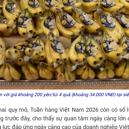
 với giá khoảng 200 yên/túi 4 quả (khoảng 34.000 VNĐ) tại s
khai quy mô, Tuần hàng Việt Nam 2026 còn có số
ng trước đây, cho thấy sự quan tâm ngày càng lớn
 lực đáp ứng ngày càng cao của doanh nghiệp Việ