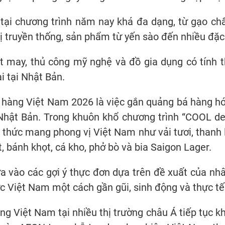
tại chương trình năm nay khá đa dạng, từ gạo chấ
ia vị truyền thống, sản phẩm từ yến sào đến nhiều đặ
t may, thủ công mỹ nghệ và đồ gia dụng có tính 
i tại Nhật Bản.
hàng Việt Nam 2026 là việc gắn quảng bá hàng hó
Nhật Bản. Trong khuôn khổ chương trình “COOL de
thức mang phong vị Việt Nam như vải tươi, thanh l
t, bánh khọt, cá kho, phở bò và bia Saigon Lager.
ưa vào các gợi ý thực đơn dựa trên đề xuất của nh
c Việt Nam một cách gần gũi, sinh động và thực tế
ng Việt Nam tại nhiều thị trường châu Á tiếp tục 