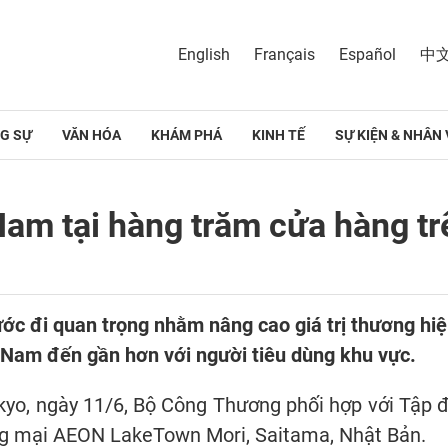
English
Français
Español
中
G SỰ
VĂN HÓA
KHÁM PHÁ
KINH TẾ
SỰ KIỆN & NHÂN 
Nam tại hàng trăm cửa hàng tr
ớc đi quan trọng nhằm nâng cao giá trị thương hi
 Nam đến gần hơn với người tiêu dùng khu vực.
kyo, ngày 11/6, Bộ Công Thương phối hợp với Tập
g mại AEON LakeTown Mori, Saitama, Nhật Bản.