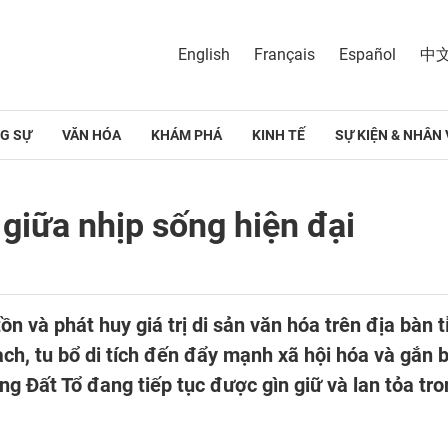
English
Français
Español
中
G SỰ
VĂN HÓA
KHÁM PHÁ
KINH TẾ
SỰ KIỆN & NHÂN 
 giữa nhịp sống hiện đại
n và phát huy giá trị di sản văn hóa trên địa bàn 
ch, tu bổ di tích đến đẩy mạnh xã hội hóa và gắn bả
ùng Đất Tổ đang tiếp tục được gìn giữ và lan tỏa tr