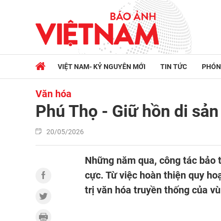
VIỆT NAM- KỶ NGUYÊN MỚI
TIN TỨC
PHÓN
Văn hóa
Phú Thọ - Giữ hồn di sản
20/05/2026
Những năm qua, công tác bảo tồ
cực. Từ việc hoàn thiện quy hoạ
trị văn hóa truyền thống của v