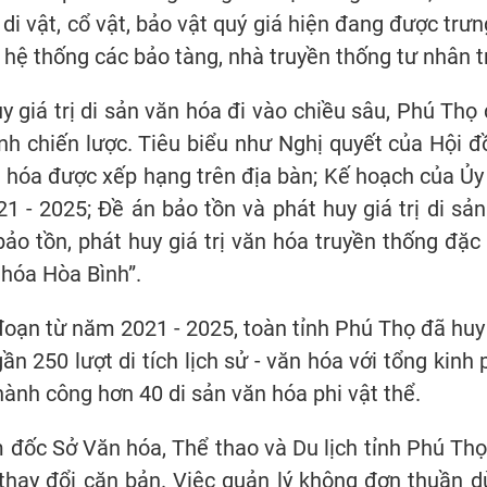
di vật, cổ vật, bảo vật quý giá hiện đang được trưn
 hệ thống các bảo tàng, nhà truyền thống tư nhân t
y giá trị di sản văn hóa đi vào chiều sâu, Phú Thọ 
nh chiến lược. Tiêu biểu như Nghị quyết của Hội đ
văn hóa được xếp hạng trên địa bàn; Kế hoạch của Ủ
21 - 2025; Đề án bảo tồn và phát huy giá trị di sả
bảo tồn, phát huy giá trị văn hóa truyền thống đặ
 hóa Hòa Bình”.
 đoạn từ năm 2021 - 2025, toàn tỉnh Phú Thọ đã huy 
n 250 lượt di tích lịch sử - văn hóa với tổng kinh 
hành công hơn 40 di sản văn hóa phi vật thể.
 đốc Sở Văn hóa, Thể thao và Du lịch tỉnh Phú Thọ 
thay đổi căn bản. Việc quản lý không đơn thuần d