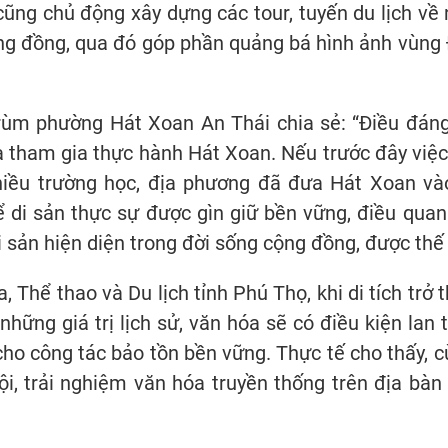
cũng chủ động xây dựng các tour, tuyến du lịch về n
ng đồng, qua đó góp phần quảng bá hình ảnh vùng 
rùm phường Hát Xoan An Thái chia sẻ: “Điều đáng
à tham gia thực hành Hát Xoan. Nếu trước đây việc
hiều trường học, địa phương đã đưa Hát Xoan vào
ể di sản thực sự được gìn giữ bền vững, điều quan
 sản hiện diện trong đời sống cộng đồng, được thế h
Thể thao và Du lịch tỉnh Phú Thọ, khi di tích trở 
những giá trị lịch sử, văn hóa sẽ có điều kiện lan
ho công tác bảo tồn bền vững. Thực tế cho thấy, cùn
ội, trải nghiệm văn hóa truyền thống trên địa bà