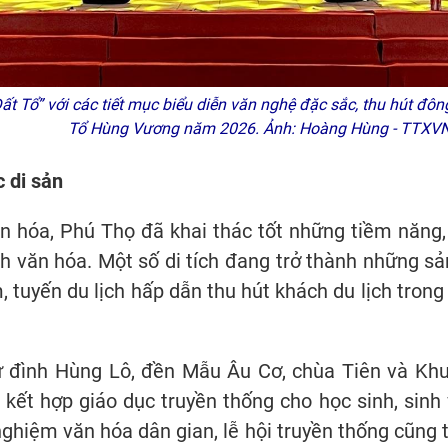
ất Tổ” với các tiết mục biểu diễn văn nghệ đặc sắc, thu hút đô
Tổ Hùng Vương năm 2026. Ảnh: Hoàng Hùng - TTXV
c di sản
ăn hóa, Phú Thọ đã khai thác tốt những tiềm năng,
h văn hóa. Một số di tích đang trở thành những sả
, tuyến du lịch hấp dẫn thu hút khách du lịch tron
hư đình Hùng Lô, đền Mẫu Âu Cơ, chùa Tiên và Khu
kết hợp giáo dục truyền thống cho học sinh, sinh 
 nghiệm văn hóa dân gian, lễ hội truyền thống cũn