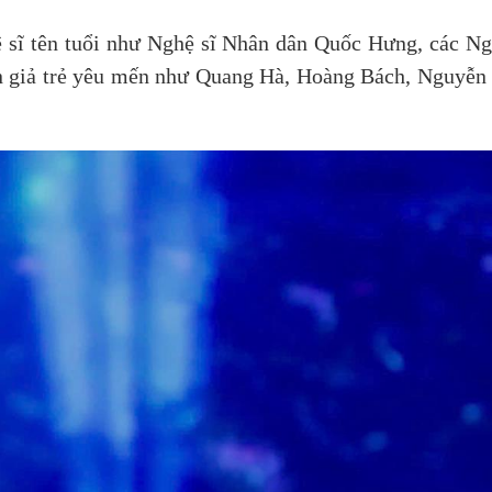
ệ sĩ tên tuổi như Nghệ sĩ Nhân dân Quốc Hưng, các N
giả trẻ yêu mến như Quang Hà, Hoàng Bách, Nguyễn
…