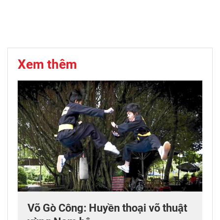
Xem thêm
Võ Gò Công: Huyền thoại võ thuật