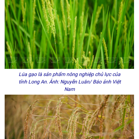
Lúa gạo là sản phẩm nông nghiệp chủ lực của
tỉnh Long An. Ảnh: Nguyễn Luân/ Báo ảnh Việt
Nam