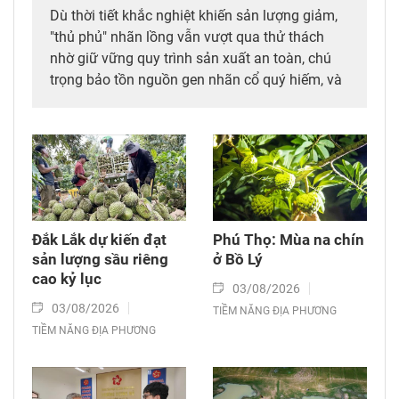
Dù thời tiết khắc nghiệt khiến sản lượng giảm,
"thủ phủ" nhãn lồng vẫn vượt qua thử thách
nhờ giữ vững quy trình sản xuất an toàn, chú
trọng bảo tồn nguồn gen nhãn cổ quý hiếm, và
củng cố uy tín thương hiệu trên thị trường.
Đắk Lắk dự kiến đạt
Phú Thọ: Mùa na chín
sản lượng sầu riêng
ở Bồ Lý
cao kỷ lục
03/08/2026
03/08/2026
TIỀM NĂNG ĐỊA PHƯƠNG
TIỀM NĂNG ĐỊA PHƯƠNG