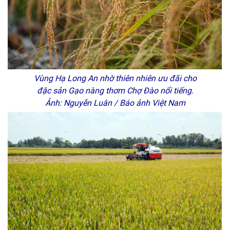
Vùng Hạ Long An nhờ thiên nhiên ưu đãi cho
đặc sản Gạo nàng thơm Chợ Đào nổi tiếng.
Ảnh: Nguyễn Luân / Báo ảnh Việt Nam