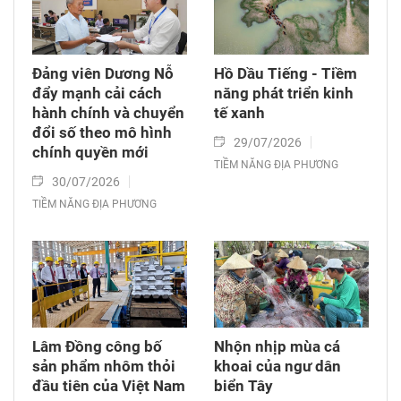
Đảng viên Dương Nỗ
Hồ Dầu Tiếng - Tiềm
đẩy mạnh cải cách
năng phát triển kinh
hành chính và chuyển
tế xanh
đổi số theo mô hình
29/07/2026
chính quyền mới
TIỀM NĂNG ĐỊA PHƯƠNG
30/07/2026
TIỀM NĂNG ĐỊA PHƯƠNG
Lâm Đồng công bố
Nhộn nhịp mùa cá
sản phẩm nhôm thỏi
khoai của ngư dân
đầu tiên của Việt Nam
biển Tây