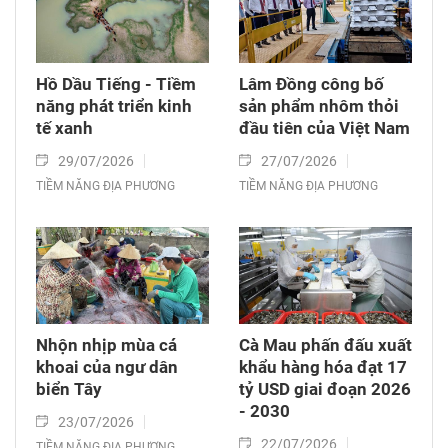
Hồ Dầu Tiếng - Tiềm
Lâm Đồng công bố
năng phát triển kinh
sản phẩm nhôm thỏi
tế xanh
đầu tiên của Việt Nam
29/07/2026
27/07/2026
TIỀM NĂNG ĐỊA PHƯƠNG
TIỀM NĂNG ĐỊA PHƯƠNG
Nhộn nhịp mùa cá
Cà Mau phấn đấu xuất
khoai của ngư dân
khẩu hàng hóa đạt 17
biển Tây
tỷ USD giai đoạn 2026
- 2030
23/07/2026
22/07/2026
TIỀM NĂNG ĐỊA PHƯƠNG