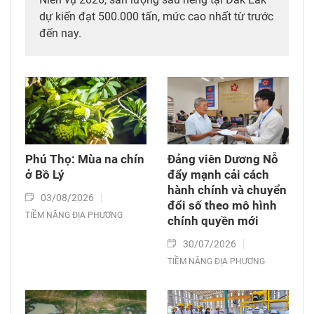
dự kiến đạt 500.000 tấn, mức cao nhất từ trước
đến nay.
Phú Thọ: Mùa na chín
Đảng viên Dương Nỗ
ở Bồ Lý
đẩy mạnh cải cách
hành chính và chuyển
03/08/2026
đổi số theo mô hình
TIỀM NĂNG ĐỊA PHƯƠNG
chính quyền mới
30/07/2026
TIỀM NĂNG ĐỊA PHƯƠNG