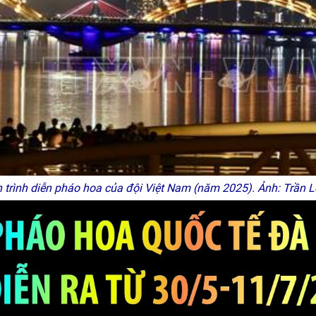
 trình diễn pháo hoa của đội Việt Nam (năm 2025). Ảnh: Trần