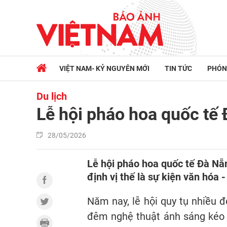
VIỆT NAM- KỶ NGUYÊN MỚI
TIN TỨC
PHÓN
Du lịch
Lễ hội pháo hoa quốc tế
28/05/2026
Lễ hội pháo hoa quốc tế Đà Nẵn
định vị thế là sự kiện văn hóa 
Năm nay, lễ hội quy tụ nhiều 
đêm nghệ thuật ánh sáng kéo d