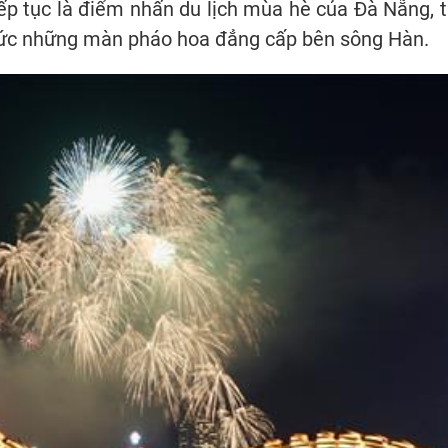
iếp tục là điểm nhấn du lịch mùa hè của Đà Nẵng, 
hức những màn pháo hoa đẳng cấp bên sông Hàn.