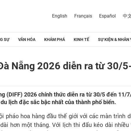
English
Français
Español
中
G SỰ
VĂN HÓA
KHÁM PHÁ
KINH TẾ
SỰ KIỆN & NHÂN 
 Đà Nẵng 2026 diễn ra từ 30/
g (DIFF) 2026 chính thức diễn ra từ 30/5 đến 11/7
- du lịch đặc sắc bậc nhất của thành phố biển.
đội pháo hoa hàng đầu thế giới với các màn trình 
ài hơn một tháng. Với lịch thi đấu kéo dài nhiều