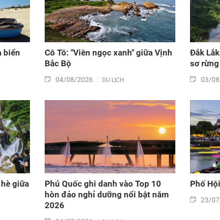
 biển
Cô Tô: "Viên ngọc xanh" giữa Vịnh
Đắk Lắk
Bắc Bộ
sơ rừng
04/08/2026
03/08
DU LỊCH
 hè giữa
Phú Quốc ghi danh vào Top 10
Phố Hộ
hòn đảo nghỉ dưỡng nổi bật năm
23/07
2026