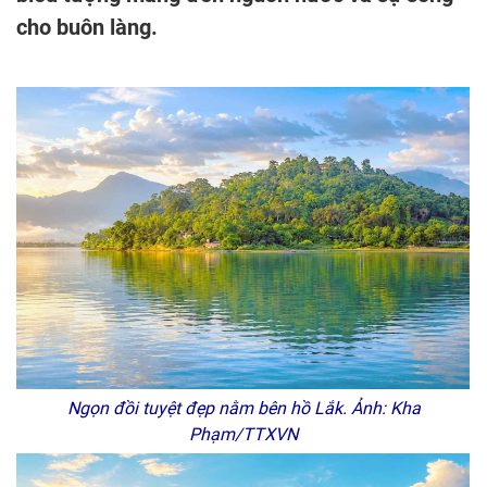
cho buôn làng.
Ngọn đồi tuyệt đẹp nằm bên hồ Lắk. Ảnh: Kha
Phạm/TTXVN