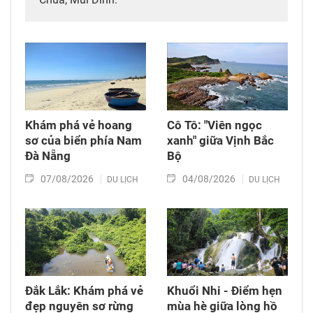
Khám phá vẻ hoang
Cô Tô: "Viên ngọc
sơ của biển phía Nam
xanh" giữa Vịnh Bắc
Đà Nẵng
Bộ
07/08/2026
04/08/2026
DU LỊCH
DU LỊCH
Đắk Lắk: Khám phá vẻ
Khuổi Nhi - Điểm hẹn
đẹp nguyên sơ rừng
mùa hè giữa lòng hồ