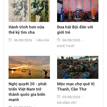
Hành trình hơn nửa
Đưa hát Bội đến với
thế kỷ tìm cha
giới trẻ
06/08/2026
06/08/2026
VĂN HÓA
NGHỆ THUẬT
Nghị quyết 20 - phát
Mộc mạc chợ quê Vị
triển Việt Nam trở
Thanh, Cần Thơ
thành quốc gia biển
05/08/2026
mạnh
ĐỜI SỐNG VIỆT