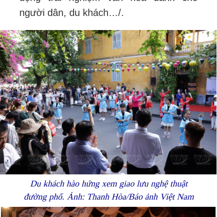
người dân, du khách…/.
Du khách hào hứng xem giao lưu nghệ thuật
đường phố. Ảnh: Thanh Hòa/Báo ảnh Việt Nam