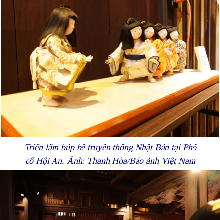
Triển lãm búp bê truyền thống Nhật Bản tại Phố
cổ Hội An. Ảnh: Thanh Hòa/Báo ảnh Việt Nam