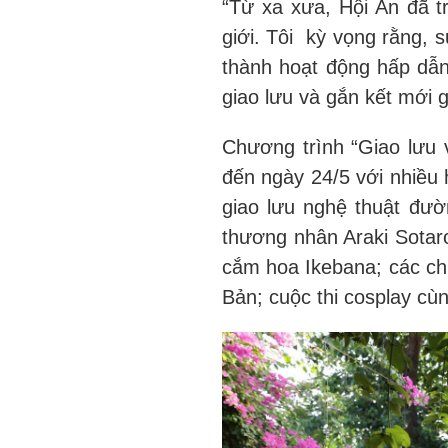
“Từ xa xưa, Hội An đã t
giới. Tôi kỳ vọng rằng, s
thành hoạt động hấp dẫn
giao lưu và gắn kết mới g
Chương trình “Giao lưu 
đến ngày 24/5 với nhiều
giao lưu nghệ thuật đư
thương nhân Araki Sotaro
cắm hoa Ikebana; các chư
Bản; cuộc thi cosplay cù