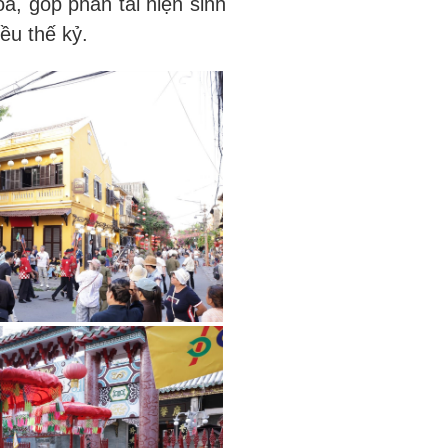
a, góp phần tái hiện sinh
ều thế kỷ.