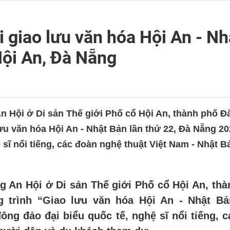
i giao lưu văn hóa Hội An - Nh
Hội An, Đà Nẵng
An Hội ở Di sản Thế giới Phố cổ Hội An, thành phố Đà
u văn hóa Hội An - Nhật Bản lần thứ 22, Đà Nẵng 2
ệ sĩ nổi tiếng, các đoàn nghệ thuật Việt Nam - Nhật 
ng An Hội ở Di sản Thế giới Phố cổ Hội An, th
g trình “Giao lưu văn hóa Hội An - Nhật Bả
ông đảo đại biểu quốc tế, nghệ sĩ nổi tiếng, 