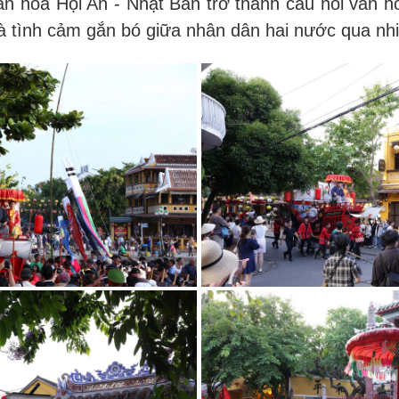
n hóa Hội An - Nhật Bản trở thành cầu nối văn hó
à tình cảm gắn bó giữa nhân dân hai nước qua nhi