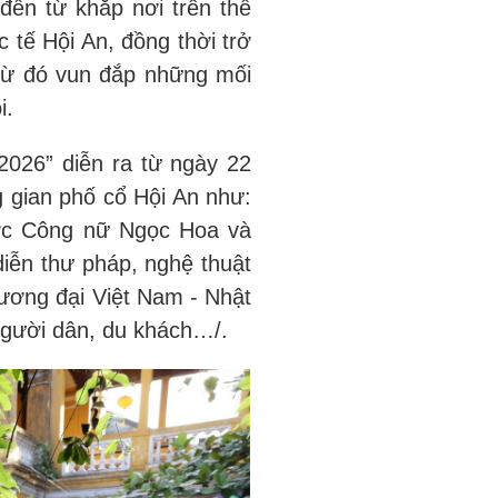
đến từ khắp nơi trên thế
c tế Hội An, đồng thời trở
 từ đó vun đắp những mối
i.
2026” diễn ra từ ngày 22
 gian phố cổ Hội An như:
ước Công nữ Ngọc Hoa và
diễn thư pháp, nghệ thuật
đương đại Việt Nam - Nhật
người dân, du khách…/.