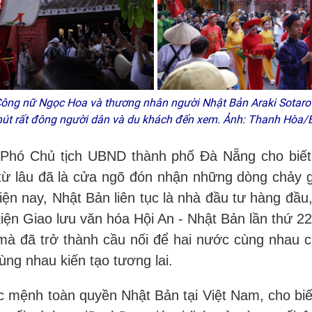
 Công nữ Ngọc Hoa và thương nhân người Nhật Bản
Araki Sotar
 hút rất đông người dân và du khách đến xem. Ảnh: Thanh Hòa
 Phó Chủ tịch UBND thành phố Đà Nẵng cho biết
 từ lâu đã là cửa ngõ đón nhận những dòng chảy g
ện nay, Nhật Bản liên tục là nhà đầu tư hàng đầu,
ện Giao lưu văn hóa Hội An - Nhật Bản lần thứ 2
 mà đã trở thành cầu nối để hai nước cùng nhau ch
ùng nhau kiến tạo tương lai.
c mệnh toàn quyền Nhật Bản tại Việt Nam, cho biết