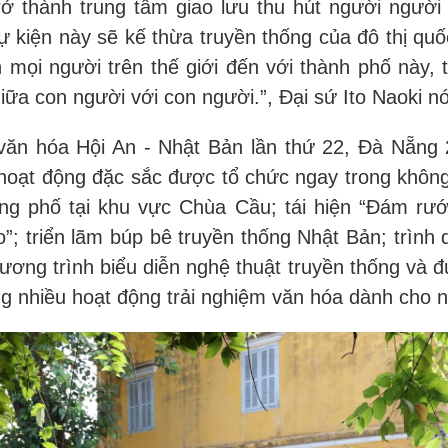
rở thành trung tâm giao lưu thu hút người người 
ự kiện này sẽ kế thừa truyền thống của đô thị quố
 mọi người trên thế giới đến với thành phố này,
iữa con người với con người.”, Đại sứ Ito Naoki nó
văn hóa Hội An - Nhật Bản lần thứ 22, Đà Nẵng 
 hoạt động đặc sắc được tổ chức ngay trong không
ờng phố tại khu vực Chùa Cầu; tái hiện “Đám r
”; triển lãm búp bê truyền thống Nhật Bản; trình 
ơng trình biểu diễn nghệ thuật truyền thống và 
ng nhiều hoạt động trải nghiệm văn hóa dành cho 