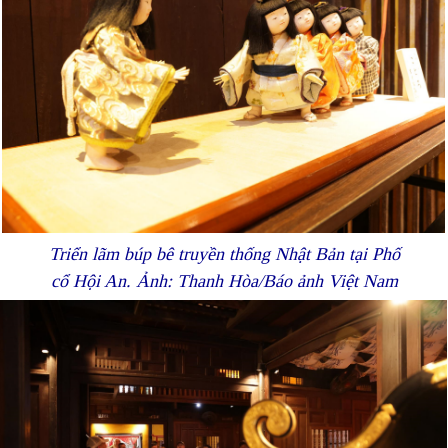
Triển lãm búp bê truyền thống Nhật Bản tại Phố
cổ Hội An. Ảnh: Thanh Hòa/Báo ảnh Việt Nam