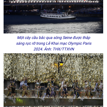
Một cây cầu bắc qua sông Seine được thắp
sáng rực rỡ trong Lễ Khai mạc Olympic Paris
2024. Ảnh: THX/TTXVN