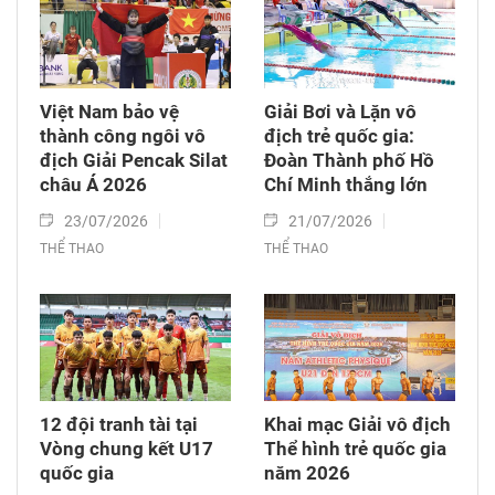
Việt Nam bảo vệ
Giải Bơi và Lặn vô
thành công ngôi vô
địch trẻ quốc gia:
địch Giải Pencak Silat
Đoàn Thành phố Hồ
châu Á 2026​
Chí Minh thắng lớn
23/07/2026
21/07/2026
THỂ THAO
THỂ THAO
12 đội tranh tài tại
Khai mạc Giải vô địch
Vòng chung kết U17
Thể hình trẻ quốc gia
quốc gia
năm 2026