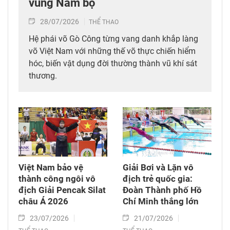
vùng Nam bộ
28/07/2026
THỂ THAO
Hệ phái võ Gò Công từng vang danh khắp làng
võ Việt Nam với những thế võ thực chiến hiểm
hóc, biến vật dụng đời thường thành vũ khí sát
thương.
Việt Nam bảo vệ
Giải Bơi và Lặn vô
thành công ngôi vô
địch trẻ quốc gia:
địch Giải Pencak Silat
Đoàn Thành phố Hồ
châu Á 2026​
Chí Minh thắng lớn
23/07/2026
21/07/2026