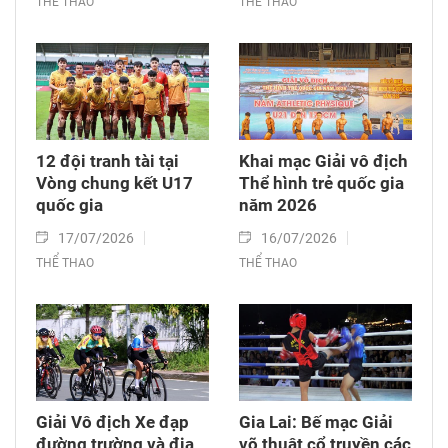
THỂ THAO
THỂ THAO
12 đội tranh tài tại
Khai mạc Giải vô địch
Vòng chung kết U17
Thể hình trẻ quốc gia
quốc gia
năm 2026
17/07/2026
16/07/2026
THỂ THAO
THỂ THAO
Giải Vô địch Xe đạp
Gia Lai: Bế mạc Giải
đường trường và địa
võ thuật cổ truyền các