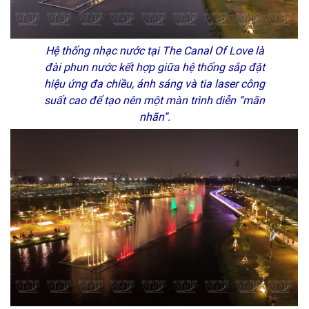
Hệ thống nhạc nước tại The Canal Of Love là
đài phun nước kết hợp giữa hệ thống sắp đặt
hiệu ứng đa chiều, ánh sáng và tia laser công
suất cao để tạo nên một màn trình diễn “mãn
nhãn”.