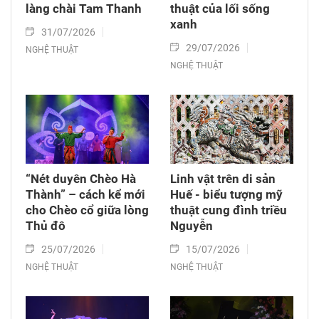
làng chài Tam Thanh
thuật của lối sống
xanh
31/07/2026
29/07/2026
NGHỆ THUẬT
NGHỆ THUẬT
“Nét duyên Chèo Hà
Linh vật trên di sản
Thành” – cách kể mới
Huế - biểu tượng mỹ
cho Chèo cổ giữa lòng
thuật cung đình triều
Thủ đô
Nguyễn
25/07/2026
15/07/2026
NGHỆ THUẬT
NGHỆ THUẬT