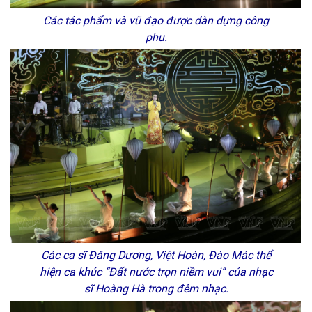
Các tác phẩm và vũ đạo được dàn dựng công
phu.
Các ca sĩ Đăng Dương, Việt Hoàn, Đào Mác thể
hiện ca khúc “Đất nước trọn niềm vui” của nhạc
sĩ Hoàng Hà trong đêm nhạc.