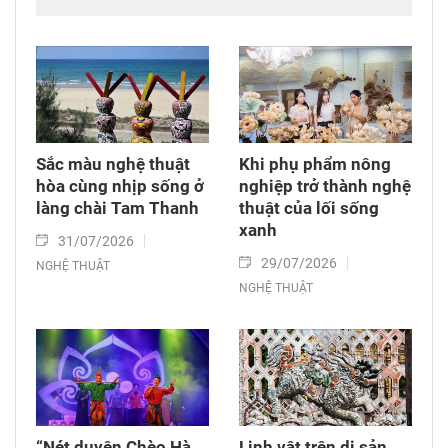
Sắc màu nghệ thuật
Khi phụ phẩm nông
hòa cùng nhịp sống ở
nghiệp trở thành nghệ
làng chài Tam Thanh
thuật của lối sống
xanh
31/07/2026
29/07/2026
NGHỆ THUẬT
NGHỆ THUẬT
“Nét duyên Chèo Hà
Linh vật trên di sản