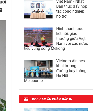
uối
Việt Nam - Nhật
Bản thúc đẩy hợp
g
tác công nghiệp
hỗ trợ
Hình thành trục
kết nối, giao
thương giữa Việt
Nam với các nước
tiểu vùng sông Mekong
Vietnam Airlines
khai trương
đường bay thẳng
Hà Nội -
Melbourne
ĐỌC CÁC ẤN PHẨM BÁO IN