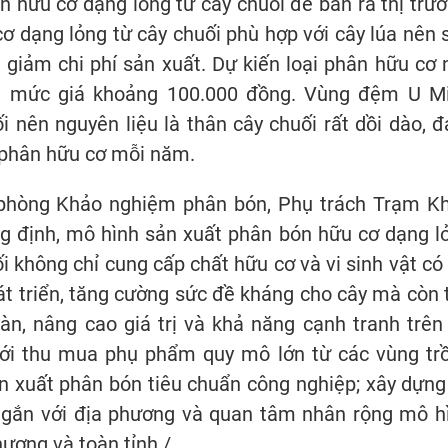
 hữu cơ dạng lỏng từ cây chuối để bán ra thị trườ
 dạng lỏng từ cây chuối phù hợp với cây lúa nên 
 giảm chi phí sản xuất. Dự kiến loại phân hữu cơ 
với mức giá khoảng 100.000 đồng. Vùng đệm U M
 nên nguyên liệu là thân cây chuối rất dồi dào, 
t phân hữu cơ mỗi năm.
phòng Khảo nghiệm phân bón, Phụ trách Trạm K
định, mô hình sản xuất phân bón hữu cơ dạng l
 không chỉ cung cấp chất hữu cơ và vi sinh vật có l
phát triển, tăng cường sức đề kháng cho cây mà còn 
àn, nâng cao giá trị và khả năng cạnh tranh trên 
ưới thu mua phụ phẩm quy mô lớn từ các vùng tr
n xuất phân bón tiêu chuẩn công nghiệp; xây dựng
 gắn với địa phương và quan tâm nhân rộng mô h
ương và toàn tỉnh./.