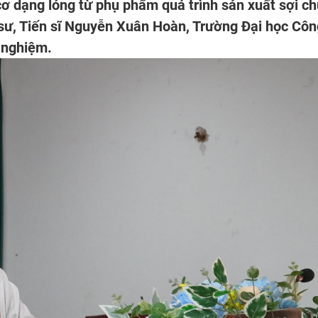
ơ dạng lỏng từ phụ phẩm quá trình sản xuất sợi ch
 sư, Tiến sĩ Nguyễn Xuân Hoàn, Trường Đại học Côn
 nghiệm.