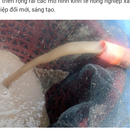
triển rộng rãi các mô hình kinh tế nông nghiệp xa
ệp đổi mới, sáng tạo.