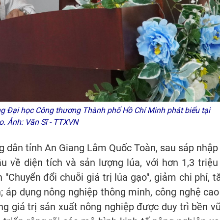
g Đại học Công thương Thành phố Hồ Chí Minh phát biểu tại
ảo. Ảnh: Văn Sĩ - TTXVN
g dân tỉnh An Giang Lâm Quốc Toàn, sau sáp nhập
 về diện tích và sản lượng lúa, với hơn 1,3 triệu
 "Chuyển đổi chuỗi giá trị lúa gạo", giảm chi phí, t
nh; áp dụng nông nghiệp thông minh, công nghệ cao
ng giá trị sản xuất nông nghiệp được duy trì bền v