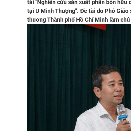
tài "Nghiên cứu sản xuất phân bón hữu c
tại U Minh Thượng". Đề tài do Phó Giáo
thương Thành phố Hồ Chí Minh làm chủ