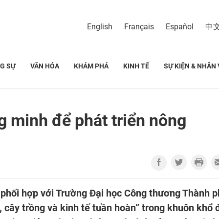
English
Français
Español
中
G SỰ
VĂN HÓA
KHÁM PHÁ
KINH TẾ
SỰ KIỆN & NHÂN 
 minh để phát triển nông
 phối hợp với Trường Đại học Công thương Thành 
 cây trồng và kinh tế tuần hoàn” trong khuôn khổ 