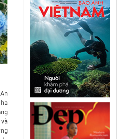
 An
 ha
ăng
 và
ững