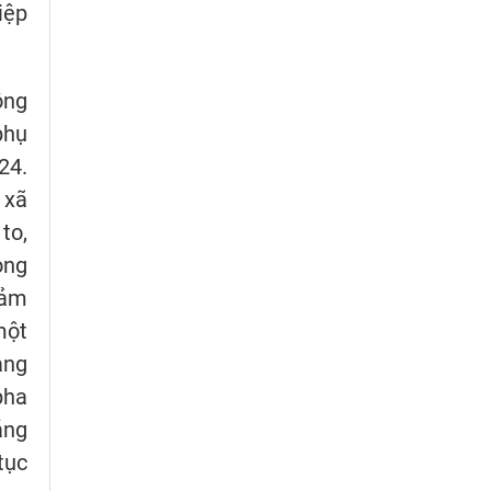
iệp
ông
phụ
24.
 xã
to,
ong
iảm
một
ảng
pha
áng
tục