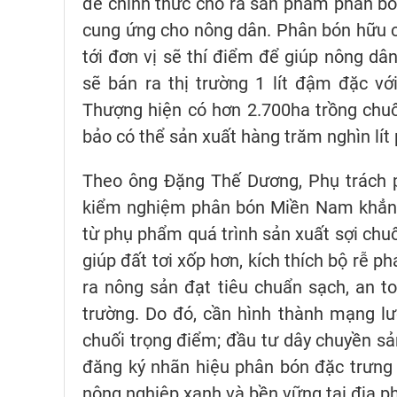
để chính thức cho ra sản phẩm phân bón
cung ứng cho nông dân. Phân bón hữu cơ
tới đơn vị sẽ thí điểm để giúp nông dân
sẽ bán ra thị trường 1 lít đậm đặc 
Thượng hiện có hơn 2.700ha trồng chuối
bảo có thể sản xuất hàng trăm nghìn lí
Theo ông Đặng Thế Dương, Phụ trách 
kiểm nghiệm phân bón Miền Nam khẳng 
từ phụ phẩm quá trình sản xuất sợi chuối
giúp đất tơi xốp hơn, kích thích bộ rễ 
ra nông sản đạt tiêu chuẩn sạch, an to
trường. Do đó, cần hình thành mạng l
chuối trọng điểm; đầu tư dây chuyền sả
đăng ký nhãn hiệu phân bón đặc trưng
nông nghiệp xanh và bền vững tại địa ph