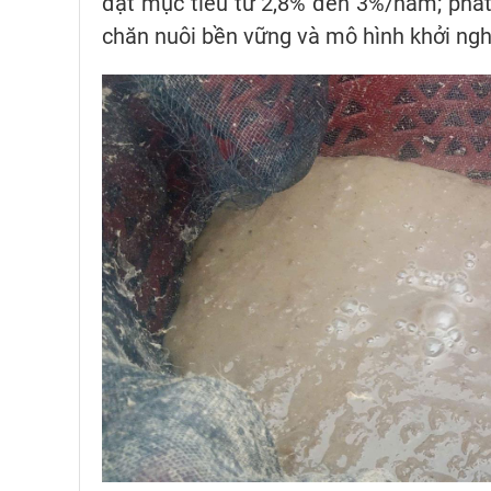
đạt mục tiêu từ 2,8% đến 3%/năm; phát 
chăn nuôi bền vững và mô hình khởi nghi