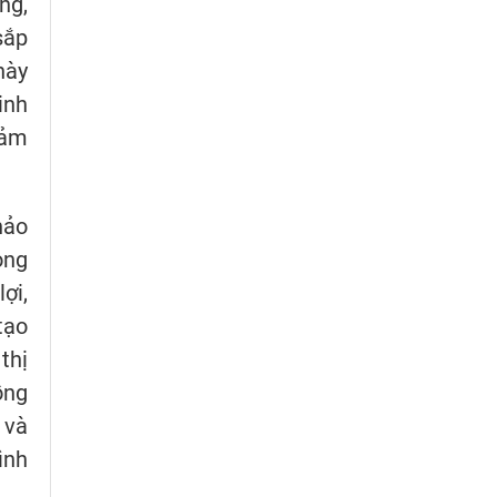
ng,
sắp
này
inh
đảm
hảo
ỏng
ợi,
tạo
thị
ồng
 và
ình