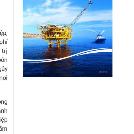
ệp,
phí
trị
bón
gây
nơi
ông
ành
iệp
hẩm