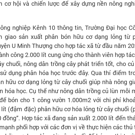
m cơ hội và chiến lược để xây dựng nền nông ngh
nông nghiệp Kênh 10 thông tin, Trường Đại học C
 giao sản xuất phân bón hữu cơ dạng lỏng từ 
huyện U Minh Thượng cho hợp tác xã từ đầu năm 20
ành công 2.000 lít cung ứng cho thành viên hợp tác
y chuối, nông dân trồng cây phát triển tốt, cho củ 
 sử dụng phân hóa học trước đây. Qua thí điểm tr
ân hữu cơ dạng lỏng từ cây chuối giúp nhà nông g
n hóa học. Cụ thể như nông dân trồng củ lùn mỗi 
để bón cho 1 công vườn 1.000m2 với chi phí kho
 lít (đậm đặc) phân hữu cơ hóa lỏng từ cây chuối (
0 đồng”. Hợp tác xã đang sản xuất 2.000 lít đến th
ạnh phối hợp với các đơn vị về thực hiện các thủ 