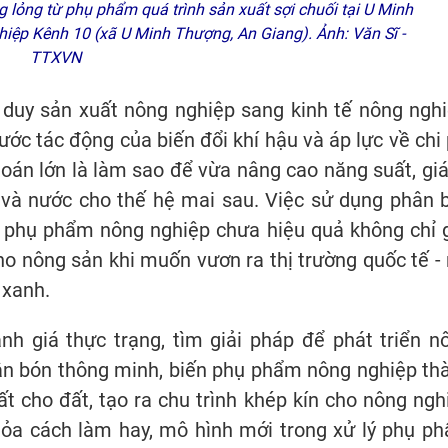
lỏng từ phụ phẩm quá trình sản xuất sợi chuối tại U Minh
iệp Kênh 10 (xã U Minh Thượng, An Giang). Ảnh: Văn Sĩ -
TTXVN
 duy sản xuất nông nghiệp sang kinh tế nông nghi
ước tác động của biến đổi khí hậu và áp lực về chi 
oán lớn là làm sao để vừa nâng cao năng suất, giá 
 và nước cho thế hệ mai sau. Việc sử dụng phân 
tạo phụ phẩm nông nghiệp chưa hiệu quả không chỉ 
o nông sản khi muốn vươn ra thị trường quốc tế - 
 xanh.
nh giá thực trạng, tìm giải pháp để phát triển n
ân bón thông minh, biến phụ phẩm nông nghiệp th
 cho đất, tạo ra chu trình khép kín cho nông ngh
tỏa cách làm hay, mô hình mới trong xử lý phụ p