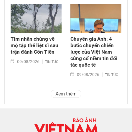
Tìm nhân chứng về
Chuyên gia Anh: 4
mộ tập thể liệt sĩ sau
bước chuyển chiến
trận đánh Cồn Tiên
lược của Việt Nam
củng cố niềm tin đối
09/08/2026
TIN TỨC
tác quốc tế
09/08/2026
TIN TỨC
Xem thêm