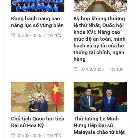
nhiệm vụ, góp phần xác định danh tính, trả lại
tên cho những người đã hi sinh vì Tổ quốc.
Đồng hành nâng cao
Kỳ họp không thường
năng lực số vùng biên
lệ thứ Nhất, Quốc hội
khóa XVI: Nâng cao
07/08/2026
TIN TỨC
mức độ an toàn, minh
bạch và uy tín của hệ
thống tài chính, ngân
hàng
07/08/2026
TIN TỨC
Chủ tịch Quốc hội tiếp
Thủ tướng Lê Minh
Đại sứ Hoa Kỳ
Hưng tiếp Đại sứ
Malaysia chào từ biệt
06/08/2026
TIN TỨC