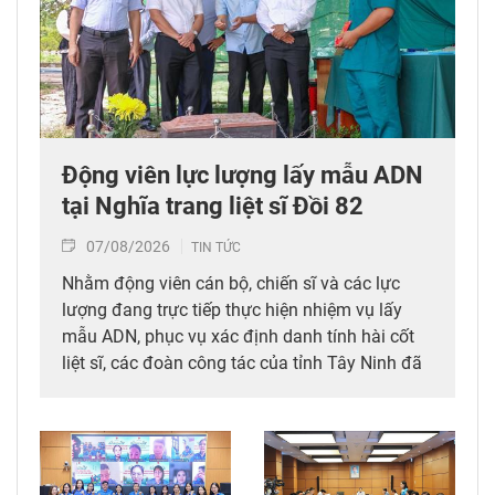
Động viên lực lượng lấy mẫu ADN
tại Nghĩa trang liệt sĩ Đồi 82​
07/08/2026
TIN TỨC
Nhằm động viên cán bộ, chiến sĩ và các lực
lượng đang trực tiếp thực hiện nhiệm vụ lấy
mẫu ADN, phục vụ xác định danh tính hài cốt
liệt sĩ, các đoàn công tác của tỉnh Tây Ninh đã
trực tiếp đến thăm hỏi, động viên. Tại Nghĩa
trang liệt sĩ Đồi 82, xã Tân Biên, Ban Quản lý
Khu kinh tế tỉnh Tây Ninh đã tổ chức thăm hỏi,
động viên các lực lượng sớm hoàn thành