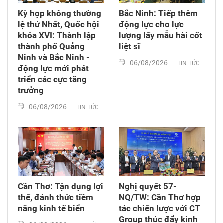
Kỳ họp không thường
Bắc Ninh: Tiếp thêm
lệ thứ Nhất, Quốc hội
động lực cho lực
khóa XVI: Thành lập
lượng lấy mẫu hài cốt
thành phố Quảng
liệt sĩ
Ninh và Bắc Ninh -
06/08/2026
TIN TỨC
động lực mới phát
triển các cực tăng
trưởng
06/08/2026
TIN TỨC
Cần Thơ: Tận dụng lợi
Nghị quyết 57-
thế, đánh thức tiềm
NQ/TW: Cần Thơ hợp
năng kinh tế biển
tác chiến lược với CT
Group thúc đẩy kinh