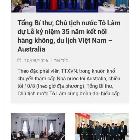
Tổng Bí thư, Chủ tịch nước Tô Lâm
dự Lễ kỷ niệm 35 năm kết nối
hàng không, du lịch Việt Nam –
Australia
10/08/2026
TIN TỨC
Theo đặc phái viên TTXVN, trong khuôn khổ
chuyến thăm cấp Nhà nước tới Australia, chiều
tối 10/8 (theo giờ địa phương), Tổng Bí thư,
Chủ tịch nước Tô Lâm cùng đoàn đại biểu cấp
cao Việt Nam đã dự Lễ kỷ niệm 35 năm kết nối
hàng không, du lịch Việt Nam – Australia của
Tổng Công ty hàng không Việt Nam (Vietnam
Airlines).