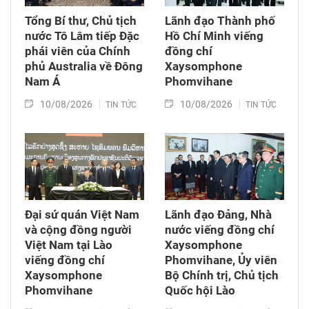
Tổng Bí thư, Chủ tịch
Lãnh đạo Thành phố
nước Tô Lâm tiếp Đặc
Hồ Chí Minh viếng
phái viên của Chính
đồng chí
phủ Australia về Đông
Xaysomphone
Nam Á
Phomvihane
10/08/2026
10/08/2026
TIN TỨC
TIN TỨC
Đại sứ quán Việt Nam
Lãnh đạo Đảng, Nhà
và cộng đồng người
nước viếng đồng chí
Việt Nam tại Lào
Xaysomphone
viếng đồng chí
Phomvihane, Ủy viên
Xaysomphone
Bộ Chính trị, Chủ tịch
Phomvihane
Quốc hội Lào