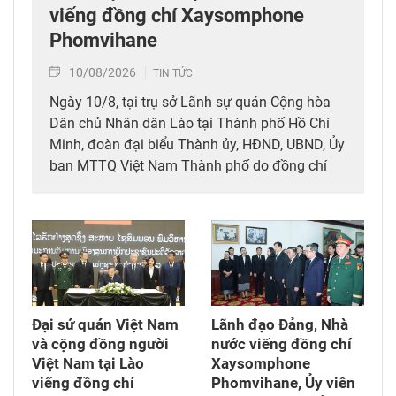
viếng đồng chí Xaysomphone
Phomvihane
10/08/2026
TIN TỨC
Ngày 10/8, tại trụ sở Lãnh sự quán Cộng hòa
Dân chủ Nhân dân Lào tại Thành phố Hồ Chí
Minh, đoàn đại biểu Thành ủy, HĐND, UBND, Ủy
ban MTTQ Việt Nam Thành phố do đồng chí
Trần Lưu Quang, Ủy viên Bộ Chính trị, Bí thư
Thành ủy Thành phố dẫn đầu đã đến viếng và
ghi sổ tang đồng chí Xaysomphone
Phonvihane, Ủy viên Bộ Chính trị, Chủ tịch Quốc
hội nước Cộng hòa Dân chủ Nhân dân Lào từ
trần ngày 8/8, hưởng thọ 70 tuổi.
Đại sứ quán Việt Nam
Lãnh đạo Đảng, Nhà
và cộng đồng người
nước viếng đồng chí
Việt Nam tại Lào
Xaysomphone
viếng đồng chí
Phomvihane, Ủy viên