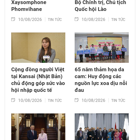
Xaysomphone
Bộ Chính trị, Chủ tịch
Phomvihane
Quốc hội Lào
10/08/2026
10/08/2026
TIN TỨC
TIN TỨC
Cộng đồng người Việt
65 năm thảm họa da
tại Kansai (Nhật Bản)
cam: Huy động các
chủ động góp sức vào
nguồn lực xoa dịu nỗi
hội nhập quốc tế
đau
10/08/2026
10/08/2026
TIN TỨC
TIN TỨC