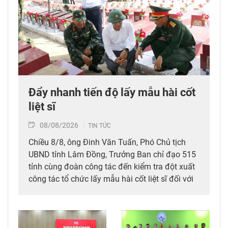
Đẩy nhanh tiến độ lấy mẫu hài cốt
liệt sĩ
08/08/2026
TIN TỨC
Chiều 8/8, ông Đinh Văn Tuấn, Phó Chủ tịch
UBND tỉnh Lâm Đồng, Trưởng Ban chỉ đạo 515
tỉnh cùng đoàn công tác đến kiểm tra đột xuất
công tác tổ chức lấy mẫu hài cốt liệt sĩ đối với
mộ chưa xác định được thông tin tại Nghĩa
trang Liệt sĩ Bình Thuận (xã Hồng Sơn), đồng
thời tặng quà cho cán bộ, chiến sĩ tham gia
công tác lấy mẫu tại đây.