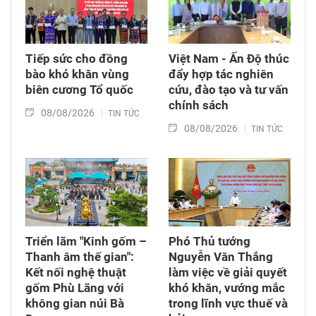
Tiếp sức cho đồng
Việt Nam - Ấn Độ thúc
bào khó khăn vùng
đẩy hợp tác nghiên
biên cương Tổ quốc
cứu, đào tạo và tư vấn
chính sách
08/08/2026
TIN TỨC
08/08/2026
TIN TỨC
Triển lãm "Kinh gốm –
Phó Thủ tướng
Thanh âm thế gian":
Nguyễn Văn Thắng
Kết nối nghệ thuật
làm việc về giải quyết
gốm Phù Lãng với
khó khăn, vướng mắc
không gian núi Bà
trong lĩnh vực thuế và