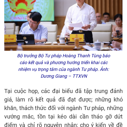
Bộ trưởng Bộ Tư pháp Hoàng Thanh Tùng báo
cáo kết quả và phương hướng triển khai các
nhiệm vụ trọng tâm của ngành Tư pháp. Ảnh:
Dương Giang – TTXVN
Tại cuộc họp, các đại biểu đã tập trung đánh
giá, làm rõ kết quả đã đạt được; những khó
khăn, thách thức đối với ngành Tư pháp, những
vướng mắc, tồn tại kéo dài cần tháo gỡ dứt
điểm và chỉ rõ nguyên nhân; cho ý kiến về đề