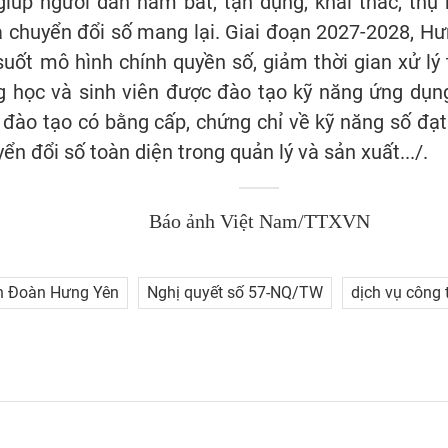
 giúp người dân nắm bắt, tận dụng, khai thác, th
à chuyển đổi số mang lại. Giai đoạn 2027-2028, H
uốt mô hình chính quyền số, giảm thời gian xử lý 
g học và sinh viên được đào tạo kỹ năng ứng dụng 
a đào tạo có bằng cấp, chứng chỉ về kỹ năng số đ
ển đổi số toàn diện trong quản lý và sản xuất.../.
Báo ảnh Việt Nam/TTXVN
h Đoàn Hưng Yên
Nghị quyết số 57-NQ/TW
dịch vụ công 