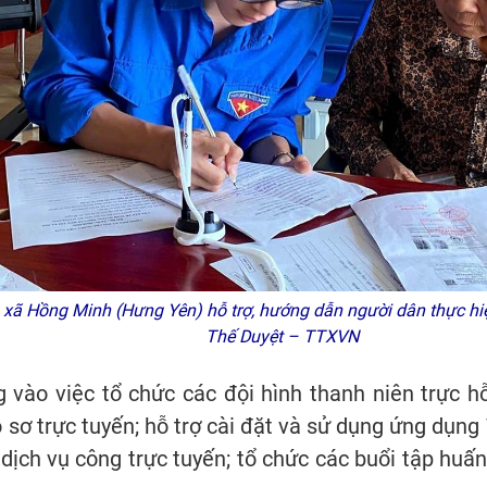
xã Hồng Minh (Hưng Yên) hỗ trợ, hướng dẫn người dân thực hiện
Thế Duyệt – TTXVN
g vào việc tổ chức các đội hình thanh niên trực h
 sơ trực tuyến; hỗ trợ cài đặt và sử dụng ứng dụng
à dịch vụ công trực tuyến; tổ chức các buổi tập huấ