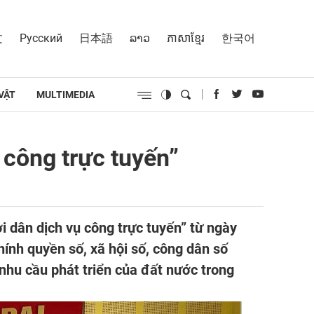
文
Русский
日本語
ລາວ
ភាសាខ្មែរ
한국어
VẬT
MULTIMEDIA
 công trực tuyến”
 dân dịch vụ công trực tuyến” từ ngày
hính quyền số, xã hội số, công dân số
 nhu cầu phát triển của đất nước trong