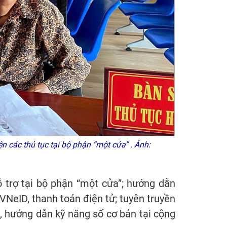
 các thủ tục tại bộ phận “một cửa” . Ảnh:
ỗ trợ tại bộ phận “một cửa”; hướng dẫn
 VNeID, thanh toán điện tử; tuyên truyền
n, hướng dẫn kỹ năng số cơ bản tại cộng