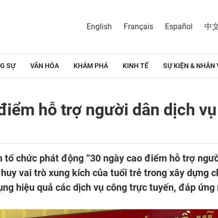
English
Français
Español
中
G SỰ
VĂN HÓA
KHÁM PHÁ
KINH TẾ
SỰ KIỆN & NHÂN 
iểm hỗ trợ người dân dịch vụ
 tổ chức phát động “30 ngày cao điểm hỗ trợ người
uy vai trò xung kích của tuổi trẻ trong xây dựng c
dụng hiệu quả các dịch vụ công trực tuyến, đáp ứng