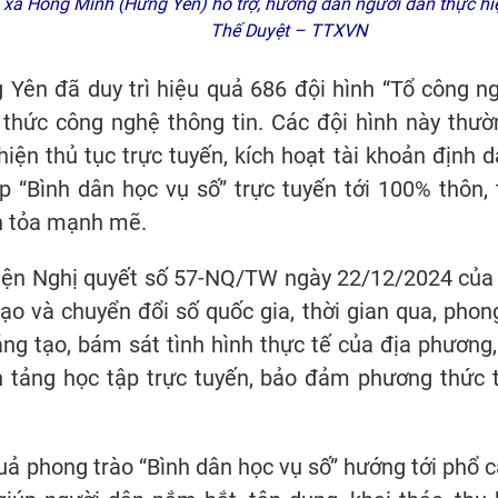
xã Hồng Minh (Hưng Yên) hỗ trợ, hướng dẫn người dân thực hiện
Thế Duyệt – TTXVN
 Yên đã duy trì hiệu quả 686 đội hình “Tổ công n
 thức công nghệ thông tin. Các đội hình này thườ
iện thủ tục trực tuyến, kích hoạt tài khoản định d
lớp “Bình dân học vụ số” trực tuyến tới 100% thôn,
an tỏa mạnh mẽ.
iện Nghị quyết số 57-NQ/TW ngày 22/12/2024 của B
ạo và chuyển đổi số quốc gia, thời gian qua, phon
sáng tạo, bám sát tình hình thực tế của địa phươ
ền tảng học tập trực tuyến, bảo đảm phương thức t
quả phong trào “Bình dân học vụ số” hướng tới phổ c