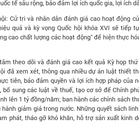
c tế sâu rộng, bảo đảm lợi ích quốc gia, lợi ích dâ
ội: Cử tri và nhân dân đánh giá cao hoạt động củ
, hiệu quả và kỳ vọng Quốc hội khóa XVI sẽ tiếp tụ
ng cao chất lượng các hoạt động" để hiện thực hóa
.
tâm theo dõi và đánh giá cao kết quả Kỳ họp thứ
i đã xem xét, thông qua nhiều dự án luật thiết t
ực tiễn, bảo đảm quyền và lợi ích hợp pháp của ng
i, bổ sung các luật về thuế, tạo cơ sở để Chính 
anh lên 1 tỷ đồng/năm; ban hành các chính sách thu
u hành giảm giá trong nước. Những quyết sách linh
m phát, tháo gỡ khó khăn, hỗ trợ sản xuất kinh 