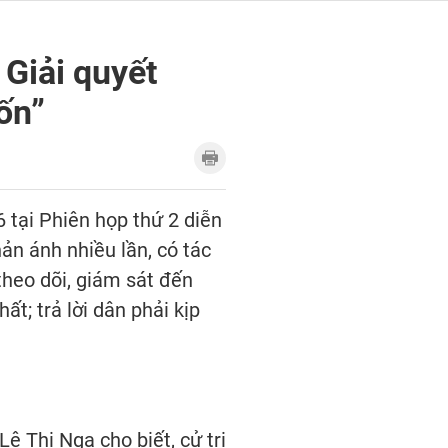
 Giải quyết
ốn”
 tại Phiên họp thứ 2 diễn
ản ánh nhiều lần, có tác
theo dõi, giám sát đến
t; trả lời dân phải kịp
 Thị Nga cho biết, cử tri