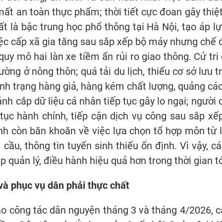
ất an toàn thực phẩm; thời tiết cực đoan gây thiệt
ất là bậc trung học phổ thông tại Hà Nội, tạo áp l
iệc cấp xã gia tăng sau sắp xếp bộ máy nhưng chế 
uy mô hai làn xe tiềm ẩn rủi ro giao thông. Cử tr
ờng ở nông thôn; quá tải du lịch, thiếu cơ sở lưu t
 tình trạng hàng giả, hàng kém chất lượng, quảng cá
đánh cắp dữ liệu cá nhân tiếp tục gây lo ngại; ngườ
tục hành chính, tiếp cận dịch vụ công sau sắp xếp
inh còn băn khoăn về việc lựa chọn tổ hợp môn từ 
cầu, thông tin tuyển sinh thiếu ổn định. Vì vậy, 
p quản lý, điều hành hiệu quả hơn trong thời gian tớ
và phục vụ dân phải thực chất
cáo công tác dân nguyện tháng 3 và tháng 4/2026, 