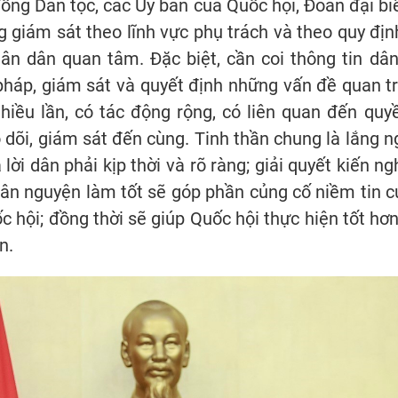
đồng Dân tộc, các Ủy ban của Quốc hội, Đoàn đại b
 giám sát theo lĩnh vực phụ trách và theo quy địn
hân dân quan tâm. Đặc biệt, cần coi thông tin dâ
pháp, giám sát và quyết định những vấn đề quan 
hiều lần, có tác động rộng, có liên quan đến quyề
 dõi, giám sát đến cùng. Tinh thần chung là lắng n
 lời dân phải kịp thời và rõ ràng; giải quyết kiến 
dân nguyện làm tốt sẽ góp phần củng cố niềm tin c
 hội; đồng thời sẽ giúp Quốc hội thực hiện tốt hơn v
n.