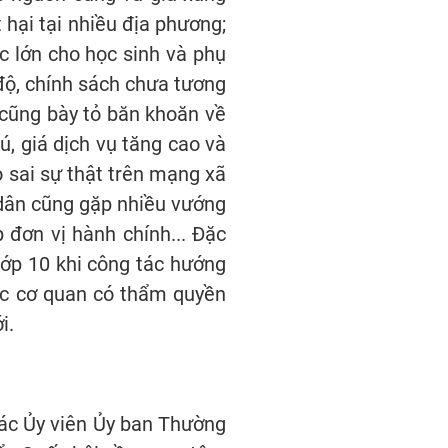
 hại tại nhiều địa phương;
ực lớn cho học sinh và phụ
độ, chính sách chưa tương
i cũng bày tỏ băn khoăn về
rú, giá dịch vụ tăng cao và
o sai sự thật trên mạng xã
i dân cũng gặp nhiều vướng
 đơn vị hành chính... Đặc
lớp 10 khi công tác hướng
các cơ quan có thẩm quyền
i.
các Ủy viên Ủy ban Thường