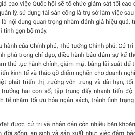
giá cao việc Quốc hội sẽ tổ chức giám sát tối cao 
quản lý, sử dụng tài sản công là trụ sở làm việc sa
 là nội dung quan trọng nhằm đánh giá hiệu quả, t
hi tinh gọn bộ máy.
ều hành của Chính phủ, Thủ tướng Chính phủ: Cử tri
hính phủ trong chỉ đạo, điều hành bảo đảm sự kế thừ
iảm thủ tục hành chính, giảm mặt bằng lãi suất để
triển kinh tế và tháo gỡ điểm nghẽn cho doanh nghiệ
iệt phát triển thị trường vốn trung và dài hạn, t
 trưởng hai con số; tập trung đẩy nhanh tiến độ
h tế nhằm tối ưu hóa ngân sách, tránh tình trạn
ạt được, cử tri và nhân dân còn nhiều băn khoăn
n đời sống, an sinh và sản xuất như: việc đảm b