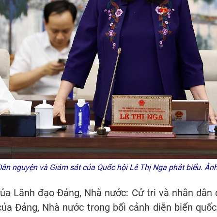
ân nguyện và Giám sát của Quốc hội Lê Thị Nga phát biểu. Ản
ủa Lãnh đạo Đảng, Nhà nước: Cử tri và nhân dân 
của Đảng, Nhà nước trong bối cảnh diễn biến quốc