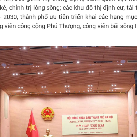
kè, chỉnh trị lòng sông; các khu đô thị định cư, tá
- 2030, thành phố ưu tiên triển khai các hạng mục
ông viên công cộng Phú Thượng, công viên bãi sông H