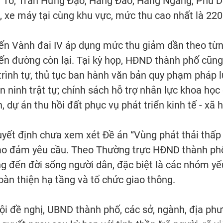
hái Tổ, Trần Hưng Đạo, Hàng Đào, Hàng Ngang, Phủ 
, xe máy tại cùng khu vực, mức thu cao nhất là 2
ến Vành đai IV áp dụng mức thu giảm dần theo từn
ến đường còn lại. Tại kỳ họp, HĐND thành phố cũng
trình tự, thủ tục ban hành văn bản quy phạm pháp l
n ninh trật tự; chính sách hỗ trợ nhân lực khoa họ
 dự án thu hồi đất phục vụ phát triển kinh tế - xã hộ
ết định chưa xem xét Đề án “Vùng phát thải thấp tr
bảo đảm yêu cầu. Theo Thường trực HĐND thành phố
ng đến đời sống người dân, đặc biệt là các nhóm yế
hoàn thiện hạ tầng và tổ chức giao thông.
i đề nghị, UBND thành phố, các sở, ngành, địa p