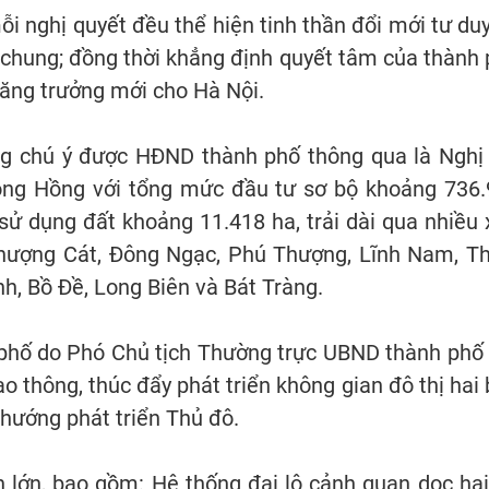
 nghị quyết đều thể hiện tinh thần đổi mới tư duy
h chung; đồng thời khẳng định quyết tâm của thành
tăng trưởng mới cho Hà Nội.
g chú ý được HĐND thành phố thông qua là Nghị 
ng Hồng với tổng mức đầu tư sơ bộ khoảng 736.96
sử dụng đất khoảng 11.418 ha, trải dài qua nhiều
hượng Cát, Đông Ngạc, Phú Thượng, Lĩnh Nam, Th
h, Bồ Đề, Long Biên và Bát Tràng.
 phố do Phó Chủ tịch Thường trực UBND thành phố
ao thông, thúc đẩy phát triển không gian đô thị ha
 hướng phát triển Thủ đô.
lớn, bao gồm: Hệ thống đại lộ cảnh quan dọc hai