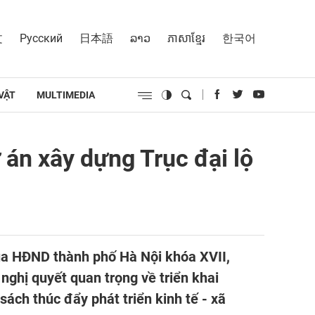
文
Русский
日本語
ລາວ
ភាសាខ្មែរ
한국어
VẬT
MULTIMEDIA
 án xây dựng Trục đại lộ
của HĐND thành phố Hà Nội khóa XVII,
nghị quyết quan trọng về triển khai
sách thúc đẩy phát triển kinh tế - xã