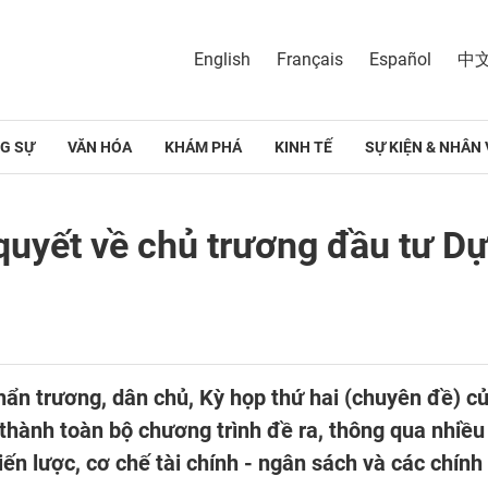
English
Français
Español
中
G SỰ
VĂN HÓA
KHÁM PHÁ
KINH TẾ
SỰ KIỆN & NHÂN 
uyết về chủ trương đầu tư Dự
khẩn trương, dân chủ, Kỳ họp thứ hai (chuyên đề) 
hành toàn bộ chương trình đề ra, thông qua nhiều 
ến lược, cơ chế tài chính - ngân sách và các chính 