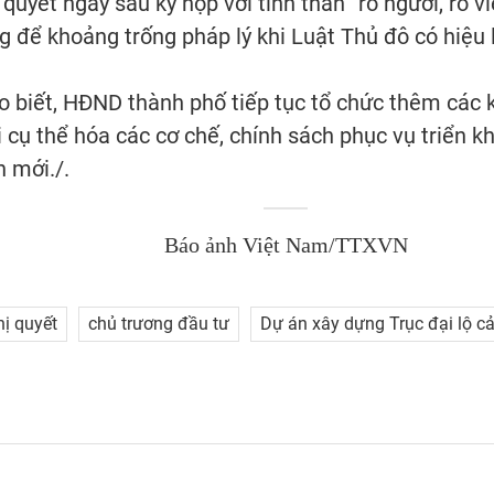
quyết ngay sau kỳ họp với tinh thần “rõ người, rõ việ
g để khoảng trống pháp lý khi Luật Thủ đô có hiệu 
 biết, HĐND thành phố tiếp tục tổ chức thêm các 
cụ thể hóa các cơ chế, chính sách phục vụ triển k
n mới./.
Báo ảnh Việt Nam/TTXVN
ị quyết
chủ trương đầu tư
Dự án xây dựng Trục đại lộ 