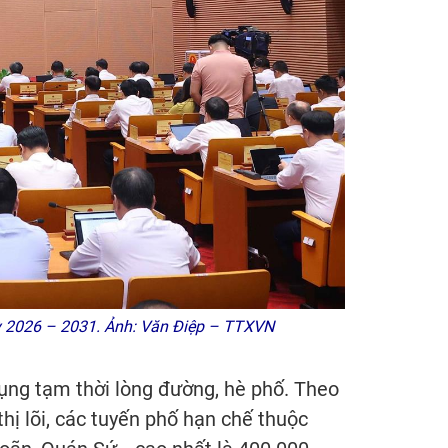
kỳ 2026 – 2031. Ảnh: Văn Điệp – TTXVN
ụng tạm thời lòng đường, hè phố. Theo
hị lõi, các tuyến phố hạn chế thuộc