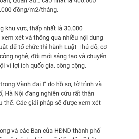
Doãn, Quán Sứ… cao nhất là 400.000
20.000 đồng/m2/tháng.
g khu vực, thấp nhất là 30.000
 xem xét và thông qua nhiều nội dung
uật để tổ chức thi hành Luật Thủ đô; cơ
c công nghệ, đổi mới sáng tạo và chuyển
i vì lợi ích quốc gia, công cộng.
ong Vành đai I” do hồ sơ, tờ trình và
, Hà Nội đang nghiên cứu rất thận
u thế. Các giải pháp sẽ được xem xét
hương và các Ban của HĐND thành phố