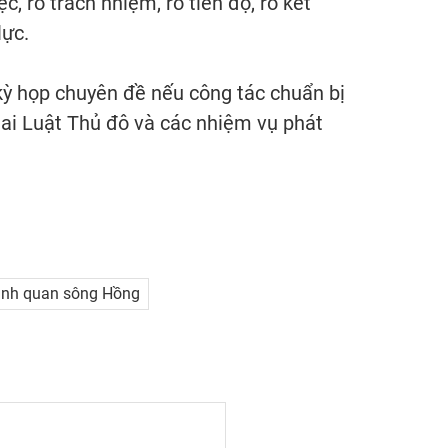
c, rõ trách nhiệm, rõ tiến độ, rõ kết
lực.
kỳ họp chuyên đề nếu công tác chuẩn bị
hai Luật Thủ đô và các nhiệm vụ phát
cảnh quan sông Hồng