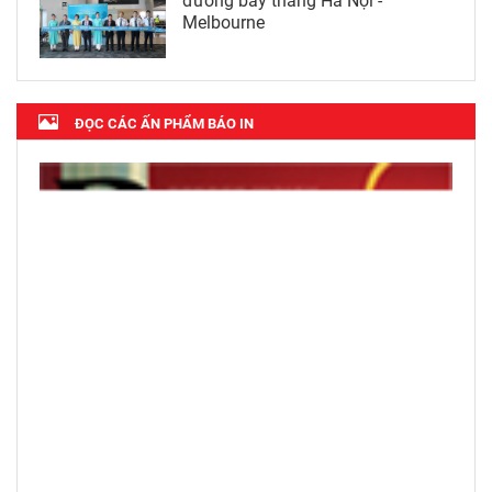
đường bay thẳng Hà Nội -
Melbourne
ĐỌC CÁC ẤN PHẨM BÁO IN