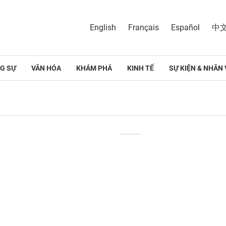
English
Français
Español
中
G SỰ
VĂN HÓA
KHÁM PHÁ
KINH TẾ
SỰ KIỆN & NHÂN 