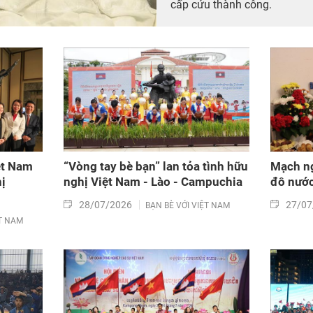
cấp cứu thành công.
ệt Nam
“Vòng tay bè bạn” lan tỏa tình hữu
Mạch ng
hị
nghị Việt Nam - Lào - Campuchia
đô nướ
28/07/2026
27/07
BẠN BÈ VỚI VIỆT NAM
ỆT NAM