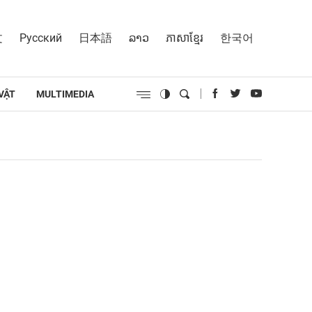
文
Русский
日本語
ລາວ
ភាសាខ្មែរ
한국어
VẬT
MULTIMEDIA