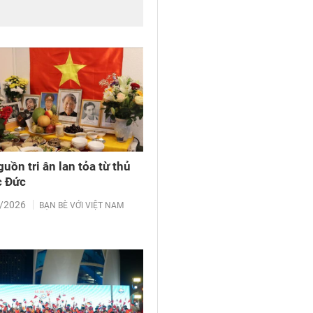
uồn tri ân lan tỏa từ thủ
c Đức
/2026
BẠN BÈ VỚI VIỆT NAM