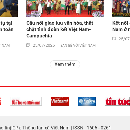
tụ tại
Cầu nối giao lưu văn hóa, thắt
Kết nối
n toàn
chặt tình đoàn kết Việt Nam-
Nam ở n
Campuchia
25/07
25/07/2026
ỆT NAM
BẠN BÈ VỚI VIỆT NAM
Xem thêm
 tin(ICP): Thông tấn xã Việt Nam | ISSN : 1606 - 0261