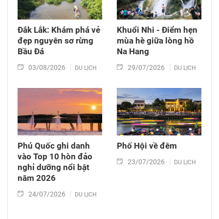
Đắk Lắk: Khám phá vẻ
Khuổi Nhi - Điểm hẹn
đẹp nguyên sơ rừng
mùa hè giữa lòng hồ
Bầu Đá
Na Hang
03/08/2026
29/07/2026
DU LỊCH
DU LỊCH
Phú Quốc ghi danh
Phố Hội về đêm
vào Top 10 hòn đảo
23/07/2026
DU LỊCH
nghỉ dưỡng nổi bật
năm 2026
24/07/2026
DU LỊCH