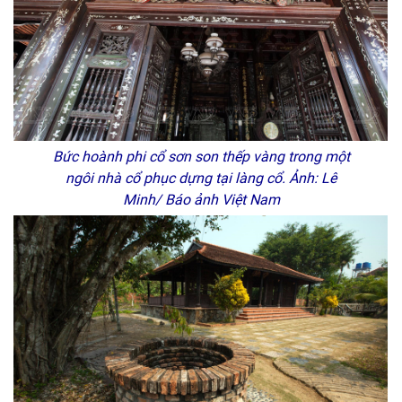
Bức hoành phi cổ sơn son thếp vàng trong một
ngôi nhà cổ phục dựng tại làng cổ. Ảnh: Lê
Minh/ Báo ảnh Việt Nam