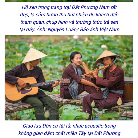
Hồ sen trong trang trại Đất Phương Nam rất
đẹp, là cảm hứng thu hút nhiều du khách đến
tham quan, chụp hình và thưởng thức trà sen
tại đây. Ảnh: Nguyễn Luân/ Báo ảnh Việt Nam
Giao lưu Đờn ca tài tử, nhạc acoustic trong
không gian đậm chất miền Tây tại Đất Phương