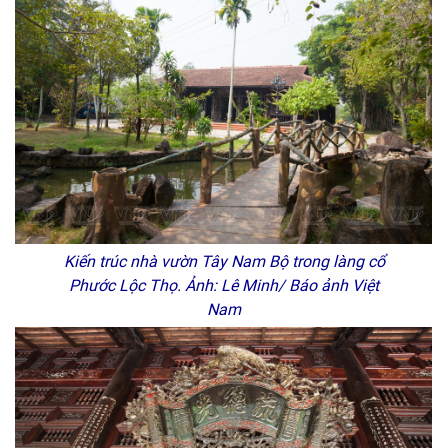
Kiến trúc nhà vườn Tây Nam Bộ trong làng cổ
Phước Lộc Thọ. Ảnh: Lê Minh/ Báo ảnh Việt
Nam