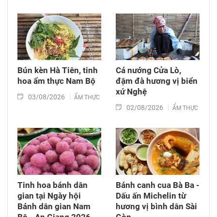
Bún kèn Hà Tiên, tinh
Cá nướng Cửa Lò,
hoa ẩm thực Nam Bộ
đậm đà hương vị biển
xứ Nghệ
03/08/2026
ẨM THỰC
02/08/2026
ẨM THỰC
Tinh hoa bánh dân
Bánh canh cua Bà Ba -
gian tại Ngày hội
Dấu ấn Michelin từ
Bánh dân gian Nam
hương vị bình dân Sài